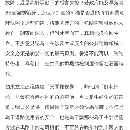
故障，還是高齡驅動下的感官失控？若政府能及早落實
65歲強制驗身，這位 70 歲的司機是否還能持有商業駕
駛執照？這些問題，將隨著警方的「危險駕駛引致他人
死亡」調查而深入，但對死者而言，真相已換不回生
命。不少意見認為，在涉及大眾安全的公共運輸領域，
安全必須是凌駕一切的最高原則。香港不能再以「諮詢
持份者」為藉口，任由高齡司機體檢制度停留在石器時
代。
如果立法建議繼續「只聞樓梯響」，類似的「鮮花悼
念」只會在香港不同的角落重演。今日是牛頭角的彩霞
道，明日又是哪一條街道？政府必須快馬加鞭，不僅是
為了道路使用者的安全，也是為了讓那些為了生計仍需
奔波在馬路上的老司機們，不至於在晚年背負上殺人的