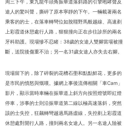
周三下午，東九龍牛頭角振華道落斜路的引擎咆哮聲及
途人的驚叫聲，撕碎了原本寧靜的下午。一輛載著兩名
乘客的的士，在落車轉彎位如脫韁野馬般越線、高速剷
上彩霞道休憩處行人路，狠狠撞向正在步往診所的兩名
牙科助護。現場慘不忍睹：38歲的女途人雙腳當場被撞
斷，送院後傷重不治；另一名31歲女途人亦失去右腳。
現場留下的，除了碎裂的花槽石壆和點點鮮花，更多的
是市民的憤怒與慨嘆。據網上事後流傳相關「車Cam」
影片，顯示當時車輛在振華道上斜方向按照燈號即紅燈
停車，涉事的士則沿振華道第二線以極高速落斜，突然
該的士失控，狂飆轉彎越過馬路虛線，失控剷上彩霞道
休憩處對開行人路，撞到兩名女途人。另一名途人險被