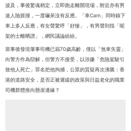
波及，事後驚魂稍定，立即跑走離開現場，附近亦有男
途人險捱撞，一度嚇呆沒有反應。「車Cam」同時錄下
車上多人反應，有女聲驚呼「好慘」，有男聲則指「呢
架的士離晒譜」，網民議論紛紛。
當事後發現肇事司機已屆70歲高齡，僅以「煞車失靈」
向警方作為辯解，但警方不接受，以涉嫌「危險駕駛引
致他人死亡」罪名把他拘捕，公眾的質疑再次沸騰：香
港的道路安全，是否正被遲緩的政策與日益老化的職業
司機群體推向懸崖邊緣？