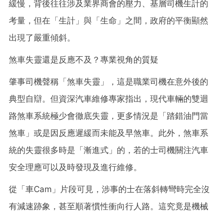
緩慢，背後往往涉及業界商會的壓力、基層司機生計的
考量，但在「生計」與「生命」之間，政府的平衡顯然
出現了嚴重傾斜。
煞車失靈還是反應不及？專業視角的質疑
肇事司機聲稱「煞車失靈」，這是職業司機在意外後的
典型自辯。但資深汽車維修專家指出，現代車輛的雙迴
路煞車系統極少會徹底失靈，更多情況是「踏錯油門當
煞車」或是因反應遲緩而未能及早煞車。此外，煞車系
統的失靈很多時是「漸進式」的，若的士司機關注汽車
安全理應可以及時發現及進行維修。
從「車Cam」片段可見，涉事的士在落斜轉彎時完全沒
有減速跡象，甚至順著慣性衝向行人路。這究竟是機械