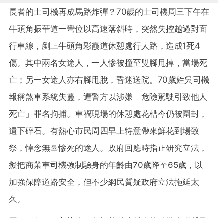
長者的士司機再成馬路炸彈？70歲的士司機周三下午在
牛頭角振華道一彎位以高速落斜時，突然失控越過對面
行車線，剷上牛頭角彩霞道休憩處行人路，造成1死4
傷。其中兩名女途人，一人慘被撞至雙腳甩掉，當場死
亡；另一女途人亦右腳甩脫，昏迷送院。70歲姓吳司機
報稱煞車系統失靈，遭警方以涉嫌「危險駕駛引致他人
死亡」罪名拘捕。車禍現場的休憩處花槽今仍被圍封，
遺下碎石。有熱心市民周四早上特意帶來鮮花到場致
祭，悼念無辜慘死的途人。政府回應時指正研究立法，
擬把商業車司機強制驗身的年齡由70歲降至65歲，以
加強保障道路安全，但不少網民質疑政府立法拖延太
久。