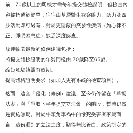
前，70歲以上的司機才需每年提交體檢證明，但檢查內
容被指過於簡單，往往由基層醫生觀察眼力、聽力及四
肢活動即可過關，對於更隱蔽的突發性疾病（如心律不
正、睡眠窒息症）缺乏深度篩查。
故運輸署最新的修例建議包括：
將提交體檢證明的年齡門檻由 70歲降至65歲。
縮短駕駛執照有效期。
提高體格證明要求（如加入更有系統的檢查項目）。
然而，這套「優化（修例）建議」至今仍停留在「草擬
法案」與「爭取下半年提交立法會」的階段，暫時仍然
是實施無期。對於牛頭角車禍中的慘死受害者家屬而
言，這份遲到的立法進度，顯得無比蒼白。政策制定的