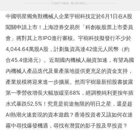
CONTINUE READING
中國明星獨角獸機械人企業宇樹科技定於6月1日在A股
闖關申請上市！上海證券交易所「科創板股票上市委員
會」將對其上市IPO進行審核。宇樹科技擬發行不少於
4,044.64萬股A股，計劃集資高達42億元人民幣（約
合45.4億港元）。近期國內機械人融資加速，有望為國
內機械人產品迭代及量產落地提供更充足的資金支持，
產業規模將迎來進一步擴展。然而宇樹最新招股書披露
第一季營收增長大幅放緩至68%，經調整純利更按年插
水式暴跌52.5%！究竟是前途無限的明日之星，還是趁
AI熱潮火速套現的資本遊戲？香港投資者又該如何在迷
霧中尋找爆發機遇，尋找有潛質的影子股及早投資？