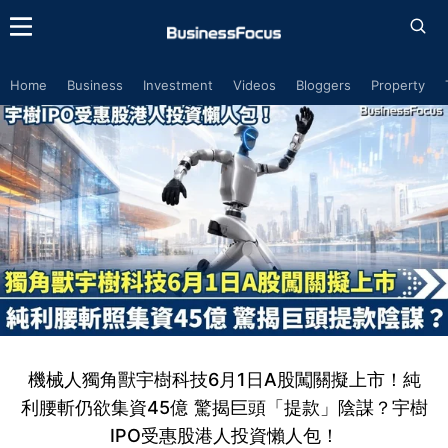
Home
Business
Investment
Videos
Bloggers
Property
機械人獨角獸宇樹科技6月1日A股闖關擬上市！純
利腰斬仍欲集資45億 驚揭巨頭「提款」陰謀？宇樹
IPO受惠股港人投資懶人包！