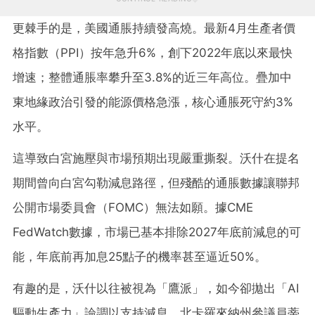
更棘手的是，美國通脹持續發高燒。最新4月生產者價
格指數（PPI）按年急升6%，創下2022年底以來最快
增速；整體通脹率攀升至3.8%的近三年高位。疊加中
東地緣政治引發的能源價格急漲，核心通脹死守約3%
水平。
這導致白宮施壓與市場預期出現嚴重撕裂。沃什在提名
期間曾向白宮勾勒減息路徑，但殘酷的通脹數據讓聯邦
公開市場委員會（FOMC）無法如願。據CME
FedWatch數據，市場已基本排除2027年底前減息的可
能，年底前再加息25點子的機率甚至逼近50%。
有趣的是，沃什以往被視為「鷹派」，如今卻拋出「AI
驅動生產力」論調以支持減息。北卡羅來納州參議員蒂