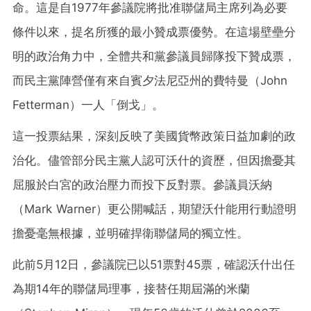
命。這是自1977年參議院將批准聯儲局主席列為必要
條件以來，提名所獲的最小贊成票優勢。在這場壁壘分
明的政治角力中，全體共和黨參議員歸隊投下贊成票，
而民主黨陣營僅有來自賓夕法尼亞州的費特曼（John
Fetterman）一人「倒戈」。
這一投票結果，深刻反映了美國貨幣政策日益加劇的政
治化。儘管部分民主黨人認可沃什的資歷，但因擔憂其
屈服於白宮的政治壓力而投下反對票。參議員沃納
（Mark Warner）更公開喊話，期望沃什能用行動證明
擔憂毫無根據，並明確捍衛聯儲局的獨立性。
此前5月12日，參議院已以51票對45票，確認沃什出任
為期14年的聯儲局理事，接替任期屆滿的米蘭