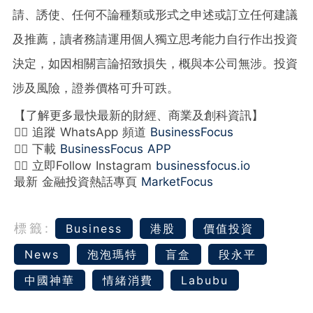
請、誘使、任何不論種類或形式之申述或訂立任何建議
及推薦，讀者務請運用個人獨立思考能力自行作出投資
決定，如因相關言論招致損失，概與本公司無涉。投資
涉及風險，證券價格可升可跌。
【了解更多最快最新的財經、商業及創科資訊】
👉🏻 追蹤 WhatsApp 頻道
BusinessFocus
👉🏻 下載
BusinessFocus APP
👉🏻 立即Follow Instagram
businessfocus.io
最新 金融投資熱話專頁
MarketFocus
標籤:
Business
港股
價值投資
News
泡泡瑪特
盲盒
段永平
中國神華
情緒消費
Labubu