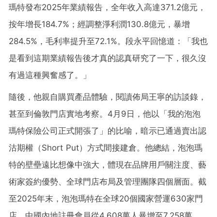
瑪特發布2025年業績報告，全年收入高達371.2億元，
按年增長184.7%；經調整淨利潤130.8億元，暴增
284.5%，毛利率提升至72.1%。段永平回憶道：「我也
是看到這期業績報告後才真的認真研究了一下，很久沒
有過這種興奮感了。」
隨後，他親自購買產品體驗，閱讀佈局王寧的訪談錄，
甚至到倫敦門店實地考察。4月9日，他以「我的泡泡
瑪特保險公司正式開張了」的比喻，暗示已通過賣出認
沽期權（Short Put）方式間接建倉。他總結，泡泡瑪
特的壁壘遠比想像中強大，體現在品牌用戶關注度、藝
術家簽約優勢、全球門店布局及管理團隊四個層面。截
至2025年末，泡泡瑪特在全球20個國家營運630家門
店，中國內地註冊會員從4,608萬人暴增至7,258萬