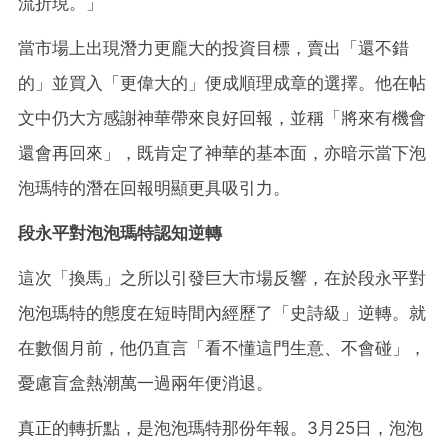
流折現。」
當市場上出現潛力更龐大的投資目標，賣出「還不錯
的」並買入「更偉大的」便成順理成章的選擇。他在帖
文中仍大方感謝神華帶來良好回報，並稱「將來有機會
還會再回來」，既肯定了神華的基本面，亦暗示當下泡
泡瑪特的潛在回報明顯更具吸引力。
段永平對泡泡瑪特認知逆轉
這次「換馬」之所以引發巨大市場反響，在於段永平對
泡泡瑪特的態度在短時間內經歷了「史詩級」逆轉。就
在數個月前，他仍直言「看不懂這門生意、不會碰」，
憂慮盲盒熱潮萬一過兩年便消退。
真正的轉折點，是泡泡瑪特那份年報。3月25日，泡泡