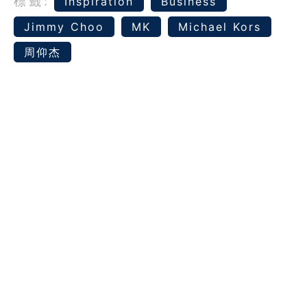
標籤:
Inspiration
Business
Jimmy Choo
MK
Michael Kors
周仰杰