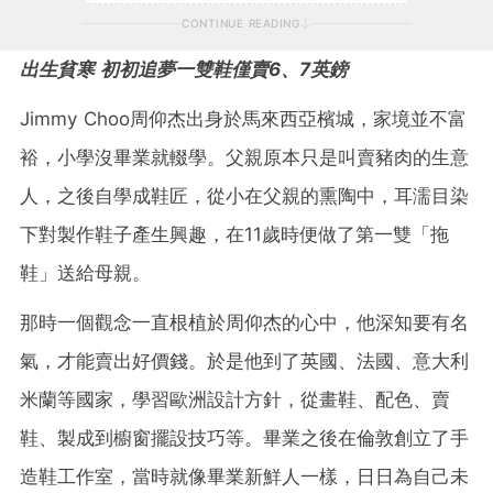
CONTINUE READING
出生貧寒 初初追夢一雙鞋僅賣6、7英鎊
Jimmy Choo周仰杰出身於馬來西亞檳城，家境並不富
裕，小學沒畢業就輟學。父親原本只是叫賣豬肉的生意
人，之後自學成鞋匠，從小在父親的熏陶中，耳濡目染
下對製作鞋子產生興趣，在11歲時便做了第一雙「拖
鞋」送給母親。
那時一個觀念一直根植於周仰杰的心中，他深知要有名
氣，才能賣出好價錢。於是他到了英國、法國、意大利
米蘭等國家，學習歐洲設計方針，從畫鞋、配色、賣
鞋、製成到櫥窗擺設技巧等。畢業之後在倫敦創立了手
造鞋工作室，當時就像畢業新鮮人一樣，日日為自己未