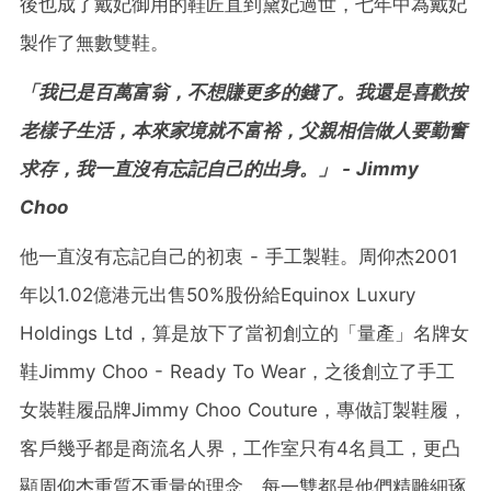
後也成了戴妃御用的鞋匠直到黛妃過世，七年中為戴妃
製作了無數雙鞋。
「我已是百萬富翁，不想賺更多的錢了。我還是喜歡按
老樣子生活，本來家境就不富裕，父親相信做人要勤奮
求存，我一直沒有忘記自己的出身。」 - Jimmy
Choo
他一直沒有忘記自己的初衷 - 手工製鞋。周仰杰2001
年以1.02億港元出售50%股份給Equinox Luxury
Holdings Ltd，算是放下了當初創立的「量產」名牌女
鞋Jimmy Choo - Ready To Wear，之後創立了手工
女裝鞋履品牌Jimmy Choo Couture，專做訂製鞋履，
客戶幾乎都是商流名人界，工作室只有4名員工，更凸
顯周仰杰重質不重量的理念，每一雙都是他們精雕細琢