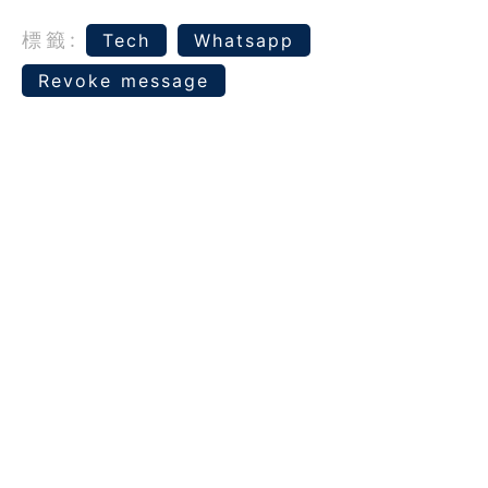
標籤:
Tech
Whatsapp
Revoke message