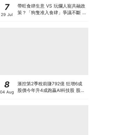
7
帶旺食肆生意 VS 玩爛人寵共融政
策？「狗隻准入食肆」爭議不斷 業
29 Jul
界對帶動營業額持觀望態度 訓犬師
實測籲寵主做齊三件事
8
滙控第2季稅前賺792億 狂增6成
股價今年升4成跑贏AI科技股 股價
04 Aug
創新高 惟私有化恒生後仍存隱憂