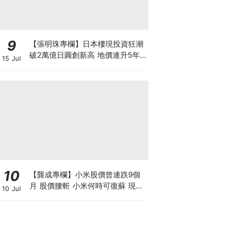
9
【張明珠專欄】日本樓現投資狂潮
破2萬億日圓創新高 地價連升5年
15 Jul
財團431億日圓狂掃心齋橋地標
10
【龔成專欄】小米股價曾連跌9個
月 股價腰斬 小米何時可復蘇 現在
10 Jul
是否入市撈底時機？