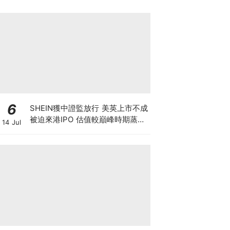
6
SHEIN獲中證監放行 美英上市不成
被迫來港IPO 估值較巔峰時期蒸發
14 Jul
6成 難敵監管鐵拳 遭法國1年狂罰
18億元