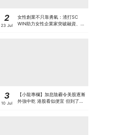
2
女性創業不只靠勇氣：渣打SC
WIN助力女性企業家突破融資、網
23 Jul
絡與增長瓶頸
3
【小龍專欄】加息陰霾令美股逐漸
外強中乾 港股看似便宜 但到了撈
10 Jul
底的時候了嗎？