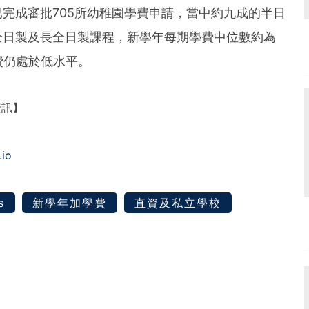
完成審批705所幼稚園學費申請，當中約九成的半日
全日製及長全日製課程，新學年每期學費中位數約為
費仍處於低水平。
資訊】
.io
s
新學年加學費
直資及私立學校