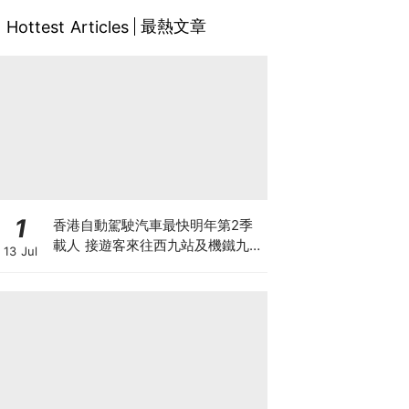
最熱文章
Hottest Articles
1
香港自動駕駛汽車最快明年第2季
載人 接遊客來往西九站及機鐵九龍
13 Jul
站 百度蘿蔔快跑奪合約 車上有後
備司機