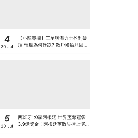
4
【小龍專欄】三星與海力士盈利破
頂 韓股為何暴跌? 散戶慘輸只因忽
30 Jul
略了投資的時與勢
5
西班牙1:0贏阿根廷 世界盃奪冠袋
3.9億獎金！阿根廷落敗失控上演
20 Jul
少林足球 麥巴比蟬聯金靴獎 總入
球數超越美斯創歷史