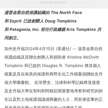
CONTINUE READING
湯普金斯自然保護組織由
The North Face
和
Espri
t
已故創辦人
Doug Tompkins
和
Patagonia, Inc.
前任行政總裁
Kris Tompkins
共
同創立。
加州史丹福
2024年4月10日
/美通社/ -- 湯普金斯自然
保護組織及其聯合創辦人和捐助者
Kristine McDivitt
Tompkins
和已故的
Douglas R. Tompkins
將其個人
檔案及其在南美的保護和再野生化工作檔案捐贈給史丹
福大學圖書館。 此等歷史、法律和科學記錄將直接惠
及史丹福大學在智利和阿根廷開展實地考察和研究的師
生以及對土地保護倡議感興趣的人士，而前者從事的正
是史丹福大學一直延續至今的一項傳統工作。