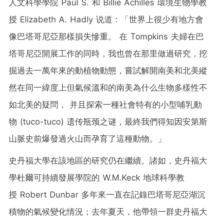
人文科學學院 Paul S. 和 Billie Achilles 環境生物學教
授 Elizabeth A. Hadly 说道：「世界上很少有地方會
像巴塔哥尼亞那樣損失慘重。 在 Tompkins 夫婦在巴
塔哥尼亞開展工作的同時，我也曾在那里做過研究，挖
掘過去一萬年來的動植物動態，嘗試解開南美和北美縱
然在同一緯度上但氣候溫和的南美為什么生物多樣性不
如北美的疑問， 并且探索一種社會特有的小型哺乳動
物 (tuco-tuco) 遗传瓶颈之谜，最終我們得知因安第斯
山脈史前爆發過火山而孕育了這種動物。」
史丹福大學在該地區的研究仍在繼續。諸如，史丹福大
學杜爾可持續發展學院的 W.M.Keck 地球科學教
授 Robert Dunbar 多年來一直在記錄巴塔哥尼亞湖沉
積物的氣候變化情況；去年夏天，他帶領一群史丹福大