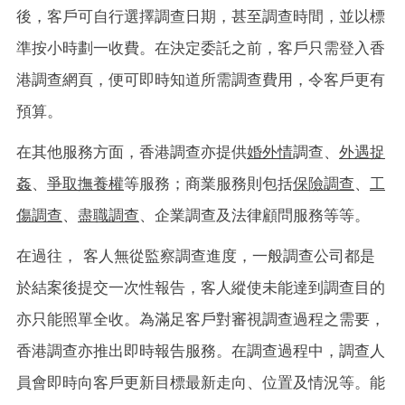
後，客戶可自行選擇調查日期，甚至調查時間，並以標
準按小時劃一收費。在決定委託之前，客戶只需登入香
港調查網頁，便可即時知道所需調查費用，令客戶更有
預算。
在其他服務方面，香港調查亦提供
婚外情
調查、
外遇捉
姦
、
爭取撫養權
等服務；商業服務則包括
保險調查
、
工
傷調查
、
盡職調查
、企業調查及法律顧問服務等等。
在過往， 客人無從監察調查進度，一般調查公司都是
於結案後提交一次性報告，客人縱使未能達到調查目的
亦只能照單全收。為滿足客戶對審視調查過程之需要，
香港調查亦推出即時報告服務。在調查過程中，調查人
員會即時向客戶更新目標最新走向、位置及情況等。能