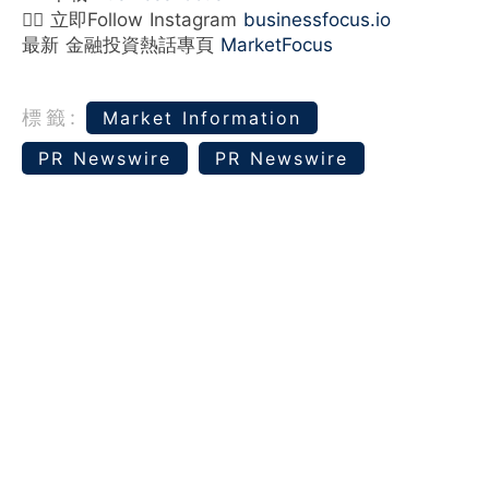
👉🏻 立即Follow Instagram
businessfocus.io
最新 金融投資熱話專頁
MarketFocus
標籤:
Market Information
PR Newswire
PR Newswire