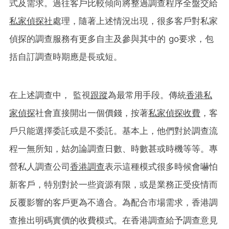
式及需求。過往客戶比較傾向將整過調查程序全盤交給
私家偵探社
處理，隨著上述情況出現，很多客戶對私家
偵探的調查服務有更多自主及參與其中的
go要求
，包
括自訂調查時期應是長或短。
在上述調查中， 監視
跟蹤
為最常用手段。傳統
香港私
家偵探
社會直接開出一個價錢，按著
私家偵探收費
，客
戶只能選擇委託或是不委託。基本上，他們對於調查流
程一無所知，姑勿論調查日數、時數甚或時機等等。專
營私人調查公司
香港調查
表示這種模式很多時候會嚇怕
新客戶，特別對於一些資源有限，或是業務正受疫情而
反覆影響的客戶更為不適合。為配合市場需求，香港調
查推出明碼實價的收費模式。在香港調查給予調查意見