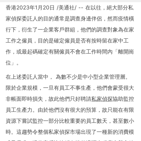
香港
2023年1月20日
/美通社/ -- 在以往，絕大部分私
家偵探委託人的目的通常是調查身邊伴侶，然而疫情橫
行下，衍生了一企業客戶群組，他們的調查對象為在家
工作之僱員，目的是確定僱員是否有按時留在家中工
作，或最起碼確定有關僱員不會在工作時間內「離開崗
位」。
在上述委託人當中， 為數不少是中小型企業管理層。
限於企業規模，一旦有員工不事生產，他們會蒙受很大
非帳面即時損失，故此他們只好聘請
私家偵探
協助監控
員工生產力。由於他們沒有很大的預算，故只能在有限
資源下嘗試監控一部分比較重要的員工數天，甚至數小
時。這趨勢令整個私家偵探市場出現了一種新的消費模