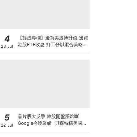
4
【龔成專欄】邊買美股博升值 邊買
港股ETF收息 打工仔以混合策略投
23 Jul
資是否可行？
5
晶片股大反擊 韓股開盤漲熔斷
Google今晚業績 貝森特稱美國將
22 Jul
掌控全球80%算力 科技股死貓彈定
係洗盤再爆升？