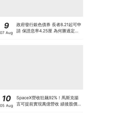
9
政府發行銀色債券 長者8.21起可申
請 保證息率4.25厘 為何勝過定存
07 Aug
及美債?
10
SpaceX營收狂飆92%！馬斯克揚
言可提前實現萬億營收 績後股價卻
05 Aug
暴跌8% 散戶應否跟「木頭姐」抄
底？