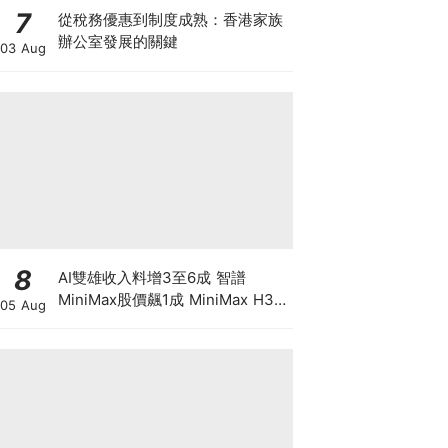
7
從稅務優惠到制度成熟：香港家族
辦公室發展的關鍵
03 Aug
8
AI雙雄收入料增3至6成 智譜
MiniMax股價飆1成 MiniMax H3
05 Aug
影片驚艷 1/3收費挑戰Seedance