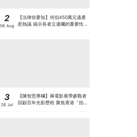
2
【法律你要知】何伯450萬元遺產
惹熱議 揭示長者立遺囑的重要性
06 Aug
最平只需數千元 律師行見證訂立遺
囑可減紛爭
3
【陳智思專欄】兩電影展帶參觀者
回顧百年光影歷程 聚焦香港「拍住
28 Jul
上」精神及珍貴電影文物