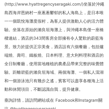
(http://www.hyattregencyseragaki.com/)坐落於沖繩
島西海岸恩納村一座蔥蔥鬱郁的私人海島上，是日本唯
一一個凱悅海灘度假村，為客人提供激動人心的活力體
驗。坐落在原始的瀨良垣海灘上，與沖繩本島僅一座橋
樑連結，酒店的343間客房全部擁有令人驚歎的蔚藍海
景。致力於提供正宗美食，酒店設有六個餐廳，包括爐
端燒、壽司、鐵板燒、日本料理、意大利料理和酒店的
全日制餐廳，使用當地種植的農產品帶來完整的味覺體
驗。距離碧藍的瀨良垣海域、兩個海灘、一個私人瀉湖
和一個游泳池只有幾步之遙，賓客可以盡享各種海上活
動和休閒項目，不斷認識自我，提升健康。
垂詢詳情，請訪問網站或在 Facebook和Instagram關
注 @hyattregencyseragaki。