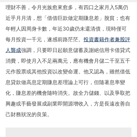
理財不善，令月光族愈來愈多，有四口之家月入5萬仍
近乎月月清，想「借借巨款做定期賺息差」脫貧；也有
年輕人因周身卡數，年近30歲仍未還清債，現時僅可
每月投資一千元，遂感前路茫茫。
投資書籍作者兼股評
人龔成
強調，只要即日起願意儲蓄及謝絕信用卡借貸式
消費，即使月入不足兩萬元，應有機會月儲二千至五千
元作股票或其他投資以改變命運。他又認為，雖然借低
息貸款做高息定期賺息差理論上可行，但隨著息率變
化，賺息差的機會隨時消失。故全力儲錢、以及爭取把
興趣或手藝發展成副業即開源增收入，方是長遠改善自
己財務狀況的良策。