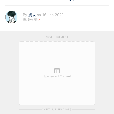
By
龔成
on 16 Jan 2023
專欄作家
財經書籍作者及股評人
https://www.facebook.com/80shing
-《80後百萬富翁》、《財務自由行》、《50優質潛力股》、《股
ADVERTISEMENT
票勝經》等，十多本財經書作者
-於網上分享投資心得，瀏覽量過百萬，為人氣博客，解答理財問
題20000條
-讀中學時已開始投資股票，逾20年投資經驗
-運用巴菲特的價值投資法買股，視買股票如買生意一樣
-過往10年的投資成績，逾過半數能獲利超過1倍以上
-淨流動資產逾數千萬
-成功獲取基本財務自由
Sponsored Content
CONTINUE READING