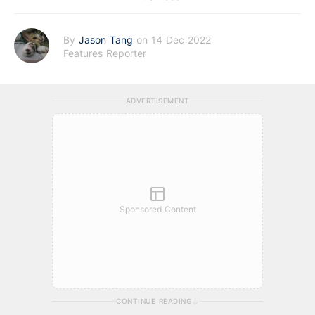
By
Jason Tang
on 14 Dec 2022
Features Reporter
ADVERTISEMENT
Sponsored Content
CONTINUE READING