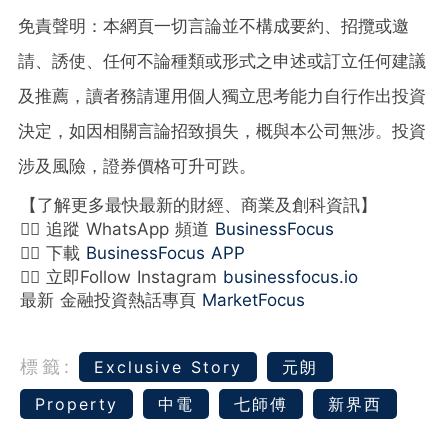
免責聲明：本網頁一切言論並不構成要約、招攬或邀
請、誘使、任何不論種類或形式之申述或訂立任何建議
及推薦，讀者務請運用個人獨立思考能力自行作出投資
決定，如因相關言論招致損失，概與本公司無涉。投資
涉及風險，證券價格可升可跌。
【了解更多最快最新的財經、商業及創科資訊】
👉🏻 追蹤 WhatsApp 頻道
BusinessFocus
👉🏻 下載
BusinessFocus APP
👉🏻 立即Follow Instagram
businessfocus.io
最新 金融投資熱話專頁
MarketFocus
標籤:
Exclusive Story
元朗
Property
中電
七師傅
新界西