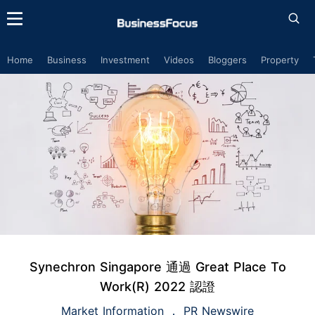
Home
Business
Investment
Videos
Bloggers
Property
Synechron Singapore 通過 Great Place To
Work(R) 2022 認證
Market Information
PR Newswire