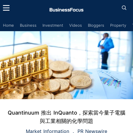
Home
Business
Investment
Videos
Bloggers
Property
Quantinuum 推出 InQuanto，探索當今量子電腦
與工業相關的化學問題
Market Information
PR Newswire