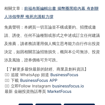
相關文章：
前福布斯編輯出書 揭幣圈黑暗內幕 有創辦
人涉假學歷 惟死忠護航力撐
免責聲明：本網頁一切言論並不構成要約、招攬或邀
請、誘使、任何不論種類或形式之申述或訂立任何建議
及推薦，讀者務請運用個人獨立思考能力自行作出投資
決定，如因相關言論招致損失，概與本公司無涉。投資
涉及風險，證券價格可升可跌。
【了解更多最快最新的財經、商業及創科資訊】
👉🏻 追蹤 WhatsApp 頻道
BusinessFocus
👉🏻 下載
BusinessFocus APP
👉🏻 立即Follow Instagram
businessfocus.io
最新 金融投資熱話專頁
MarketFocus