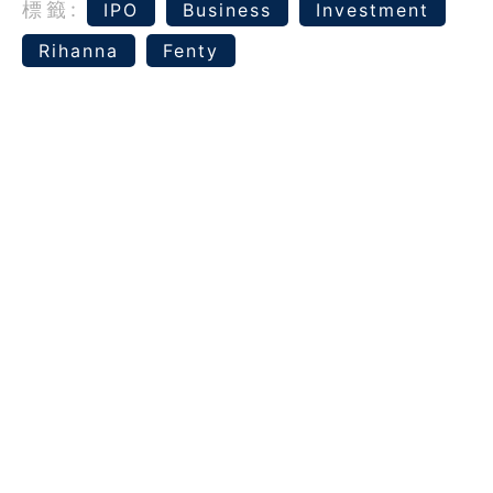
標籤:
IPO
Business
Investment
Rihanna
Fenty