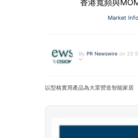
香港寬頻與MOM
Market Inf
By
PR Newswire
on 23 S
PR Newswire (www.prnasi
rovider of media monitor
marketers, corporate com
以型格實用產品為大眾營造智能家居
verage to engage key au
stribution industry sinc
tions to produce, distri
t across traditional, dig
d's largest multi-channel
comprehensive workflow 
ies of organizations aro
ds of clients from office