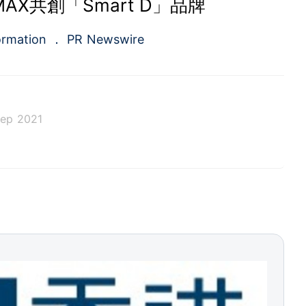
AX共創「Smart D」品牌
ormation
PR Newswire
ep 2021
a.com), a Cision company, is the premier global p
ing platforms and news distribution services that
municators and investor relations professionals le
diences. Having pioneered the commercial news di
e 1954, PR Newswire today provides end-to-end solu
bute, target and measure text and multimedia conten
ital, mobile and social channels. Combining the worl
 content distribution and optimization network with
tools and platforms, PR Newswire powers the stor
und the world. PR Newswire serves tens of thousan
s in the Americas, Europe, Middle East, Africa and