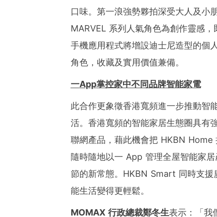
口味。第一浪強勢夥拍深受大人及小
MARVEL 系列人氣角色為創作靈感，
手機應用程式將增設迪士尼造型的個人化
角色，收藏及實用價值兼備。
一
App
掌控家中不同品牌智能家電
此合作更象徵香港寬頻進一步推動智
活。香港寬頻的智能家居生態圈具有
聯網產品，藉此機會把 HKBN Home
隨時隨地以一 App 管理全屋智能
節的新常態。HKBN Smart 同時
能生活變得更輕鬆。
MOMAX
行政總裁鄭冬生
表示：「我們