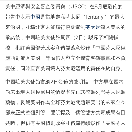
美中經濟與安全審查委員會（USCC）在8月底發佈的
報告中表示
中國
是當地走私芬太尼（fentanyl）的最大
來源國，並稱北京未能履行協助遏制
芬太尼
流入美國的
承諾後，中國駐美大使館周四（2日）駁斥了相關指
控，批評美國部分政客和傳媒蓄意炒作「中國芬太尼經
墨西哥流入美國」等虛假内容完全違背客觀事實和不負
責任，同時直言美國境内芬太尼濫用的責任在於自身。
中國駐美大使館官網2日發佈的聲明指，中方早在國内
尚未出現大規模濫用的情況率先正式整類列管芬太尼類
藥物，反觀美國作為全球芬太尼問題最突出的國家至今
卻未正式整類列管。聲明提及，儘管雙方禁毒成果有目
共睹，但仍有美國個別政客和傳媒持續炒作「美國芬太