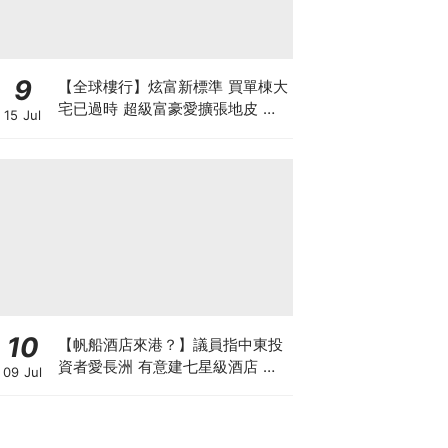
9
【全球樓行】炫富新標準 買單棟大
宅已過時 超級富豪愛擴張地皮 建
15 Jul
私人莊園保私隱
10
【帆船酒店來港？】議員指中東投
資者愛長洲 有意建七星級酒店 望
09 Jul
政府拆牆鬆綁 羅淑佩局長指樂於積
極探討