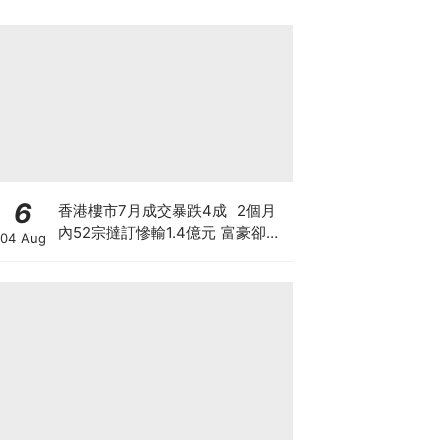
6
香港樓市7月成交暴跌4成 2個月
內52宗撻訂慘輸1.4億元 富豪卻擲
04 Aug
3億買長實半山兩豪宅 豪宅賣的是
樓還是階級幻覺？