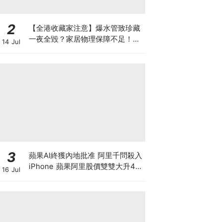
2
【全港收藏家注意】爆水管致珍藏
一夜全毀？家居物理保障不足！如
14 Jul
何可以安全保管心頭好？如何做高
性價比「守護方案」？
3
蘋果AI終獲內地批准 阿里千問殺入
iPhone 蘋果阿里股價雙雙大升4%
16 Jul
帶領恒指重上25000點 港股是黃金
拐點還是死貓彈？