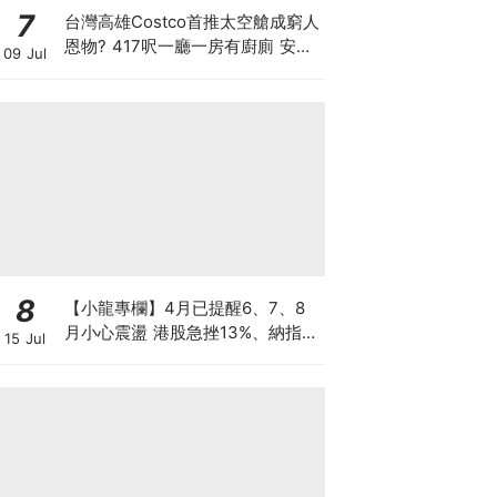
7
台灣高雄Costco首推太空艙成窮人
恩物? 417呎一廳一房有廚廁 安樂
09 Jul
窩只賣53萬港元 香港能合法安裝
嗎？
8
【小龍專欄】4月已提醒6、7、8
月小心震盪 港股急挫13%、納指跌
15 Jul
7%、韓股墮入熊市