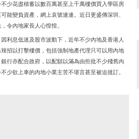
令不少花盡積蓄以數百萬甚至上千萬樓價買入學區房
至可能變負資產，網上哀號連連。近日更盛傳深圳、
法，令內地家長人心惶惶。
，因利息低迷及股市波動下，近年不少內地及香港人
出辣招以打擊樓價，包括強制地產代理只可以用內地
，銀行亦配合政府，以配額以滿為由拒批不少殘舊內
令不少欲上車的內地小業主苦不堪言甚至被迫撻訂。