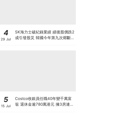
4
SK海力士破紀錄業績 績後股價跌2
成引發股災 韓國今年第九次熔斷
29 Jul
7709高位蒸發9成 見底是否言之尚
早？
5
Costco收銀員任職40年變千萬富
翁 退休金逾780萬港元 擁3房連泳
15 Jul
池大屋 背後暗藏4大秘密