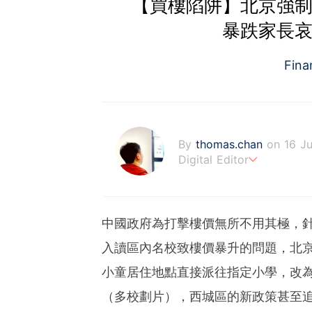
【買樓陷阱】北京強制
暴跌家長哀
Fin
By
thomas.chan
on 16 Ju
Digital Editor
熱愛新聞工作，充滿好奇心
藉著多年以來的工作經驗，
中國政府為打擊樓價無所不用其極，
入讀區內名校致樓價暴升的問題，北
小童居住地點直接派往指定小學，改
（多校劃片），西城區的新政策甚至