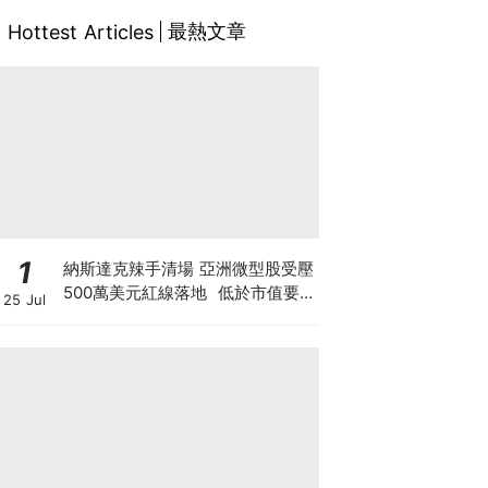
最熱文章
Hottest Articles
1
納斯達克辣手清場 亞洲微型股受壓
500萬美元紅線落地 低於市值要
25 Jul
求30日即除牌 清場直指亞洲殼股
與「微信女」陷阱