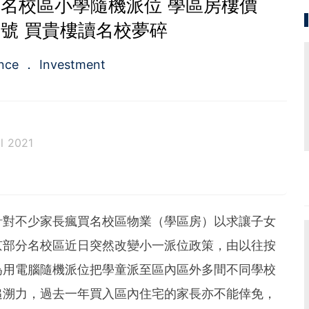
名校區小學隨機派位 學區房樓價
號 買貴樓讀名校夢碎
ance
Investment
l 2021
。從投資分析、慳家攻略到AI應用都有濃厚興趣。期望
為BF這嶄新的財經新聞頻道上出一分力。
針對不少家長瘋買名校區物業（學區房）以求讓子女
京部分名校區近日突然改變小一派位政策，由以往按
為用電腦隨機派位把學童派至區內區外多間不同學校
追溯力，過去一年買入區內住宅的家長亦不能倖免，