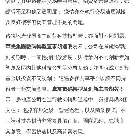
缺點，其中數據在交易時的應用、融資及營運過程，都
顯得不足和缺乏透明度； 疫情亦令執行交易速度減慢
及良好樓宇但物業管理不足的問題。
傳統地產發展商在面對科技轉型時，亦面對不同問題。
華懋集團數碼轉型董事胡達明
表示，公司在考慮轉型計
劃初期時，一直抱持開放態度，與行業內不同創新者如
初創及區內其他科技公司等公司互動；並同時成立創投
基金以投資不同初創； 透過多個共享平台以讓不同持
份者一起交流意見。
鷹君數碼轉型及創新主管胡芯
表
示，房地產公司在進行數碼轉型過程中，必須具備3個
支柱： 包括客戶經驗、營運過程，以及商業模式。在
聘請科技專材時亦需要具備正面、團隊思維、忠誠度、
具創意、學習快速以及高質素表現。