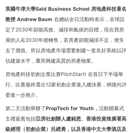
英國牛津大學
Saïd Business School
房地產科技著名
教授
Andrew Baum
在總結全日活動時表示，全球設
定了2030年節能高效、減排和氣侯的目標，現在買房
屋的人在2030年後轉售，若房產節能減排不足，便失
去了價值。所以房地產市場需要創建一套良好系統以評
估建築水平，重而興建高質的房產物業。
房地產科技初創企業比賽PitchStart! 在首日下半場舉
行。比賽最終選出12家初創企業進入總決賽，稍後向評
委進一步推介。
第二天活動舉辦了
PropTech for Youth
，
活動開幕式
主禮嘉賓包括
亞房社創辦人盧銘恩、香港投資推廣署高
級經理
（
初創企業
）
呂縉勇，以及香港中文大學酒店及