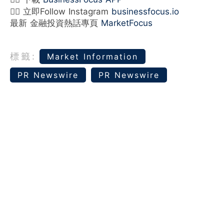
👉🏻 立即Follow Instagram
businessfocus.io
最新 金融投資熱話專頁
MarketFocus
標籤:
Market Information
PR Newswire
PR Newswire