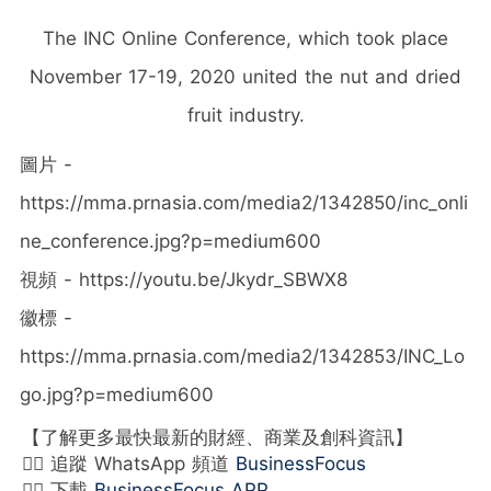
The INC Online Conference, which took place
November 17-19, 2020 united the nut and dried
fruit industry.
圖片 -
https://mma.prnasia.com/media2/1342850/inc_onli
ne_conference.jpg?p=medium600
視頻 - https://youtu.be/Jkydr_SBWX8
徽標 -
https://mma.prnasia.com/media2/1342853/INC_Lo
go.jpg?p=medium600
【了解更多最快最新的財經、商業及創科資訊】
👉🏻 追蹤 WhatsApp 頻道
BusinessFocus
👉🏻 下載
BusinessFocus APP