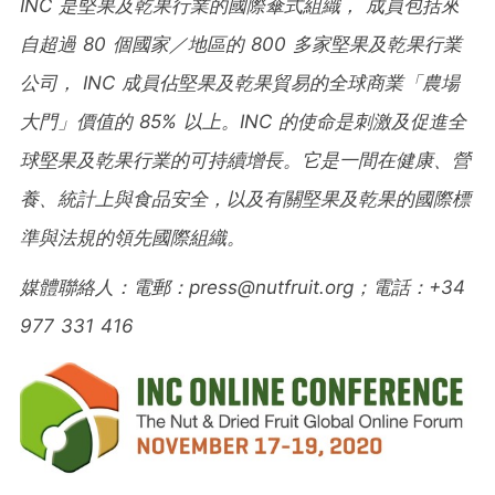
INC
是堅果及乾果行業的國際傘式組織，
成員包括來
自超過
80
個國家／地區的
800
多家堅果及乾果行業
公司，
INC
成員佔堅果及乾果貿易的全球商業「農場
大門」價
值的
85%
以上。
INC
的使命是刺激及促進全
球堅果及乾果行業的可持續增長。它是一間在健康、營
養、統計上與食品安全，以及有關堅果及乾果的國際標
準與法規的領先國際組織。
媒體聯絡人：電郵：
press@nutfruit.org
；電話：
+34
977 331 416