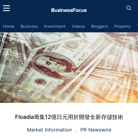
Home
Business
Investment
Videos
Bloggers
Property
Floadia籌集12億日元用於開發全新存儲技術
Market Information
PR Newswire