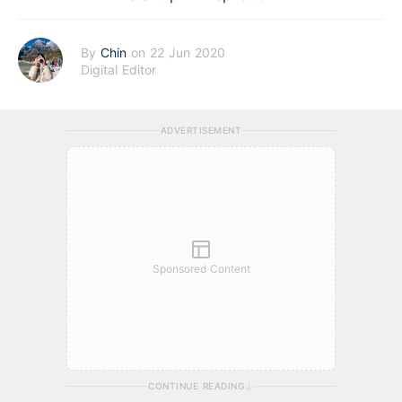
By
Chin
on 22 Jun 2020
Digital Editor
ADVERTISEMENT
Sponsored Content
CONTINUE READING