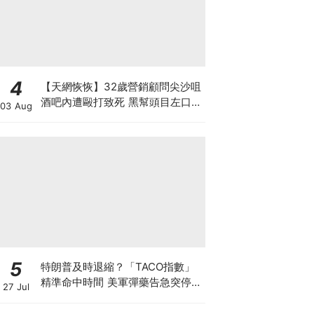
4
【天網恢恢】32歲營銷顧問尖沙咀
酒吧內遭毆打致死 黑幫頭目左口落
03 Aug
網 謀殺案累計12人落網 800警員
犁庭掃穴斷黑幫財路
5
特朗普及時退縮？「TACO指數」
精準命中時間 美軍彈藥告急突停火
27 Jul
聯儲局加息大戰週三揭曉