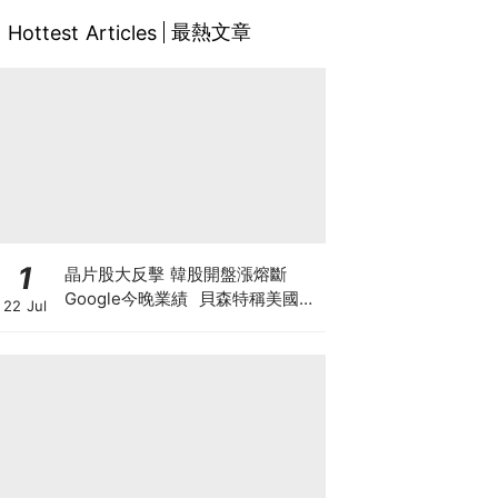
最熱文章
Hottest Articles
1
晶片股大反擊 韓股開盤漲熔斷
Google今晚業績 貝森特稱美國將
22 Jul
掌控全球80%算力 科技股死貓彈定
係洗盤再爆升？