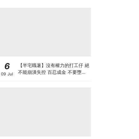
6
【半宅職薯】沒有權力的打工仔 絕
不能崩潰失控 百忍成金 不要墮入
09 Jul
上司的激將法陷阱