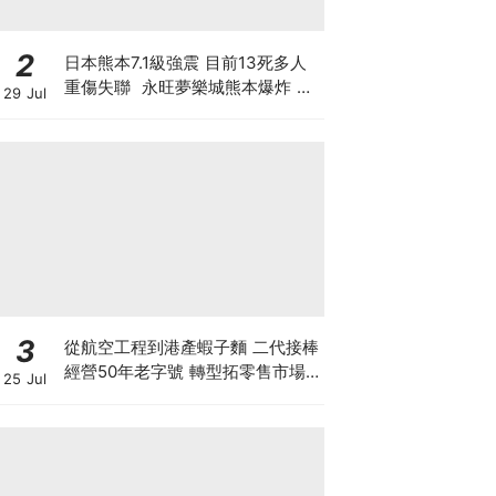
2
日本熊本7.1級強震 目前13死多人
重傷失聯 永旺夢樂城熊本爆炸 日
29 Jul
本製紙工廠煙囪倒塌 晶片巨頭停產
東京電視台淡定播購物節目
3
從航空工程到港產蝦子麵 二代接棒
經營50年老字號 轉型拓零售市場
25 Jul
將香港味道賣至英澳加