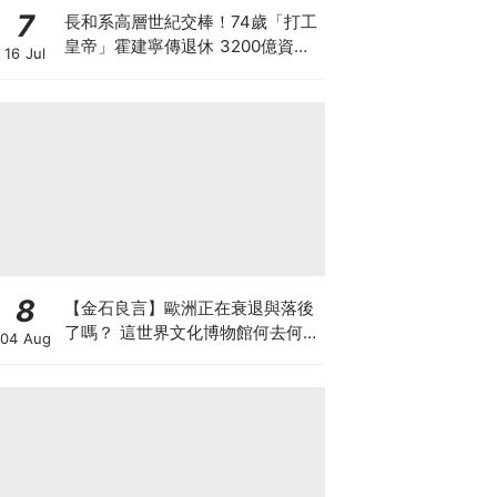
7
長和系高層世紀交棒！74歲「打工
皇帝」霍建寧傳退休 3200億資產
16 Jul
套現後功成身退 李澤鉅班底全面接
掌王國
8
【金石良言】歐洲正在衰退與落後
了嗎？ 這世界文化博物館何去何
04 Aug
從？ 百年積累工藝美學獨一無二
AI難取代