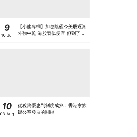
9
【小龍專欄】加息陰霾令美股逐漸
外強中乾 港股看似便宜 但到了撈
10 Jul
底的時候了嗎？
10
從稅務優惠到制度成熟：香港家族
辦公室發展的關鍵
03 Aug