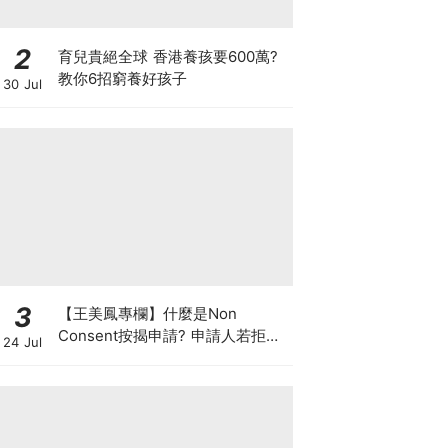
2
育兒貴絕全球 香港養孩要600萬?
教你6招窮養好孩子
30 Jul
3
【王美鳳專欄】什麼是Non
Consent按揭申請? 申請人若拒披
24 Jul
露現有按揭欠款 是聰明還是不智？