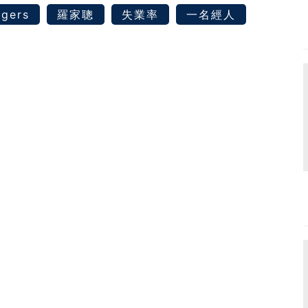
ggers
羅家聰
失業率
一名經人