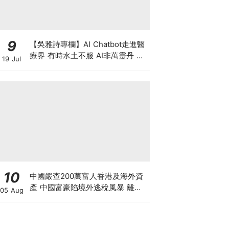
9
【吳雅詩專欄】AI Chatbot走進醫
療界 有時水土不服 AI非萬靈丹 是
19 Jul
效率救星還是精準陷阱？
10
中國嚴查200萬富人香港及海外資
產 中國富豪陷境外逃稅風暴 離岸
05 Aug
信託要徵20%重稅 內地人半年花千
億買港樓恐成絕響