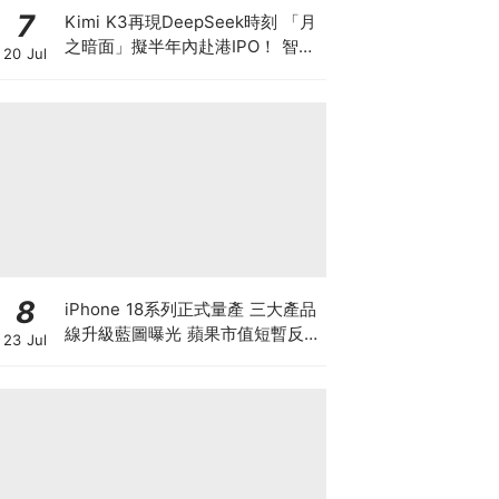
7
Kimi K3再現DeepSeek時刻 「月
之暗面」擬半年內赴港IPO！ 智譜
20 Jul
兩日瀉逾4成 MiniMax累跌超8成
8
iPhone 18系列正式量產 三大產品
線升級藍圖曝光 蘋果市值短暫反超
23 Jul
英偉達！ 滙豐喊366美元高價 季
績前夕該追入嗎？