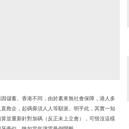
誘因儲蓄。香港不同，由於素來無社會保障，港人多
及直救企，起碼毋須人人等額派。明乎此，其實一知
預算並重新針對加碼（反正未上立會），可惜沒這樣
擠牙膏似，恍如當年讓雷曼倒閉般。