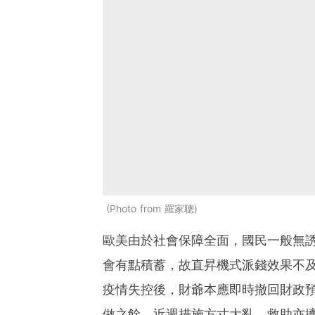
Photo from 羅家聰
歐美由於社會保障全面，國民一般無
會有點積蓄，故直昇機式派錢效果不
疫情失控後，財爺本應即時撤回財政
做之餘，近週措施方寸大亂，救助亦