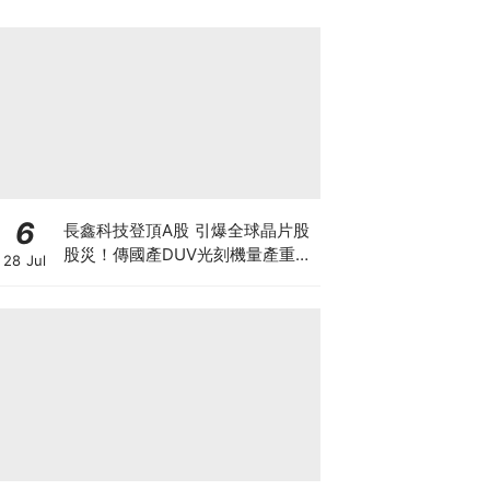
6
長鑫科技登頂A股 引爆全球晶片股
股災！傳國產DUV光刻機量產重創
28 Jul
ASML 熊來了？散戶應如何自
保？