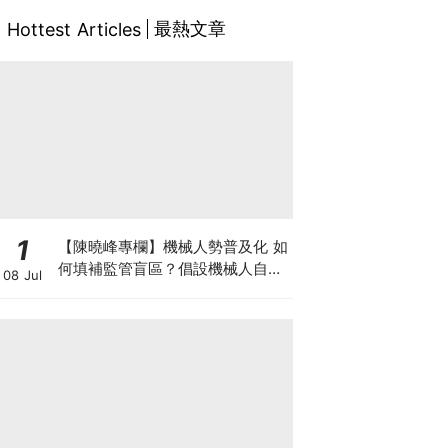
最熱文章
Hottest Articles
1
【陳曉峰專欄】機械人勢普及化 如
何填補監管盲區？倡設機械人自願
08 Jul
登記制 擁抱AI藍海 以制度護航