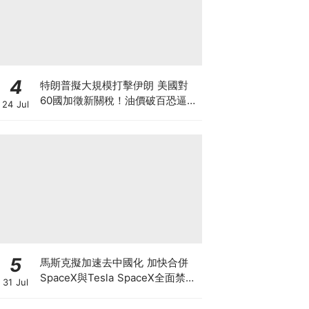
4
特朗普擬大規模打擊伊朗 美國對
60國加徵新關稅！油價破百恐逼聯
24 Jul
儲局加息 Mag7市值單日蒸發
8000億美元 全球大混亂下的最新
策略？
5
馬斯克擬加速去中國化 加快合併
SpaceX與Tesla SpaceX全面禁止
31 Jul
供應商僱用中國人及用中國零件 惟
馬斯克否認擬賣Tesla中國業務