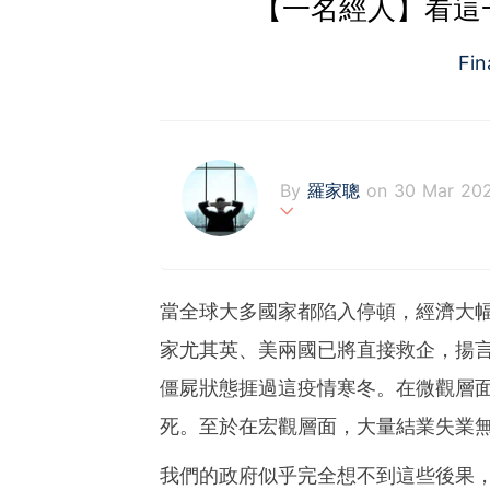
【一名經人】看這
Fi
By
羅家聰
on 30 Mar 20
一名經人
當全球大多國家都陷入停頓，經濟大
家尤其英、美兩國已將直接救企，揚
僵屍狀態捱過這疫情寒冬。在微觀層
死。至於在宏觀層面，大量結業失業
我們的政府似乎完全想不到這些後果