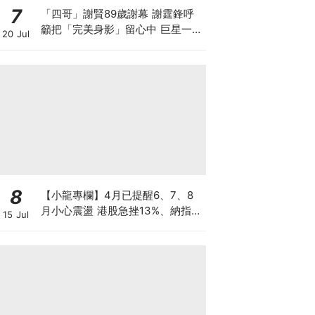
7
「四哥」謝賢89歲謝幕 謝霆鋒呼
籲把「完美身影」留心中 巨星一生
20 Jul
最難演的角色 原來是父親
8
【小龍專欄】4月已提醒6、7、8
月小心震盪 港股急挫13%、納指跌
15 Jul
7%、韓股墮入熊市