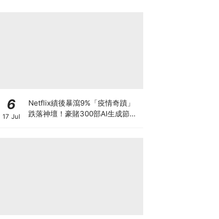
6
Netflix績後暴瀉9%「疫情奇蹟」
跌落神壇！豪賭300部AI生成節目
17 Jul
低成本內容能否拯救無路可退的
「蟹民」？