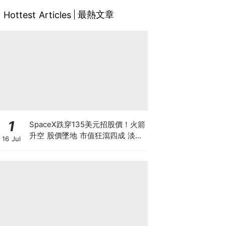
最熱文章
Hottest Articles
1
SpaceX跌穿135美元招股價！火箭
升空 股價墜地 市值狂瀉四成 淡友
16 Jul
狂沽賺300億 近17億股解禁潮倒數
計時【 @businessfocus.io 】
【#BF社會熱話】