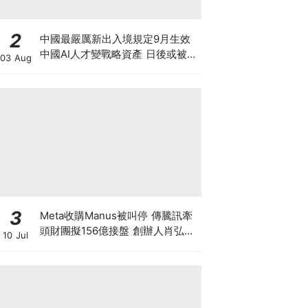
2
中國最嚴厲新出入境規定9月生效
中國AI人才變戰略資產 日後或被嚴
03 Aug
限出國 新規未生效 Manus兩高層
已遭限制離境5個月
3
Meta收購Manus被叫停 傳騰訊牽
頭財團擬156億接盤 創辦人肖弘遭
10 Jul
「扣查」4個月 揭開大國科技戰背
後終極博弈！