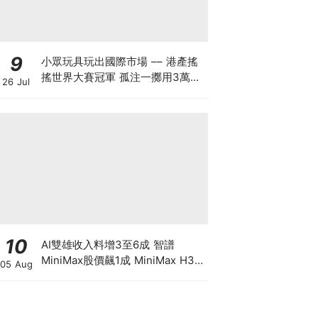
9
小眾玩具玩出國際市場 –– 港產搖
搖世界大賽冠軍 孤注一擲用3萬創
26 Jul
業 搖搖品牌產品暢銷美日：贏人先
要贏自己
10
AI雙雄收入料增3至6成 智譜
MiniMax股價飆1成 MiniMax H3
05 Aug
影片驚艷 1/3收費挑戰Seedance