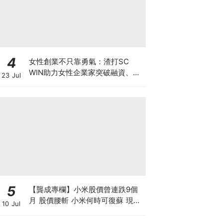
4
女性創業不只靠勇氣：渣打SC
WIN助力女性企業家突破融資、網
23 Jul
絡與增長瓶頸
5
【龔成專欄】小米股價曾連跌9個
月 股價腰斬 小米何時可復蘇 現在
10 Jul
是否入市撈底時機？