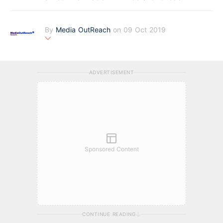
By
Media OutReach
on 09 Oct 2019
Media OutReach is the first full-service newswire company in
Asia Pacific offering a totally integrated service of press rele
ase distribution and media monitoring with analysis service fo
ADVERTISEMENT
r the public relations and investors relations communities. Fou
nded in 2009, the company is headquartered in Hong Kong
with office in Singapore.
Sponsored Content
CONTINUE READING