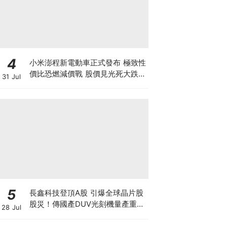
4
小米澎程新電動車正式發布 極致性
價比恐燃減價戰 股價見光死大跌
31 Jul
7% 季績前夕投資者應如何部署？
5
長鑫科技登頂A股 引爆全球晶片股
股災！傳國產DUV光刻機量產重創
28 Jul
ASML 熊來了？散戶應如何自
保？