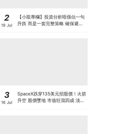
2
【小龍專欄】投資分析唔係估一句
升跌 而是一套完整策略 確保避開
19 Jul
致命損失 找出入市良機
3
SpaceX跌穿135美元招股價！火箭
升空 股價墜地 市值狂瀉四成 淡友
16 Jul
狂沽賺300億 近17億股解禁潮倒數
計時【 @businessfocus.io 】
【#BF社會熱話】