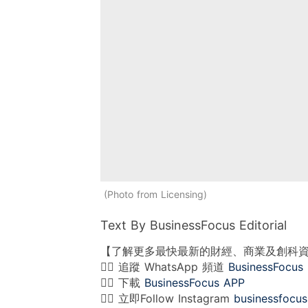
Photo from Licensing
Text By BusinessFocus Editorial
【了解更多最快最新的財經、商業及創科
👉🏻 追蹤 WhatsApp 頻道
BusinessFocus
👉🏻 下載
BusinessFocus APP
👉🏻 立即Follow Instagram
businessfocus