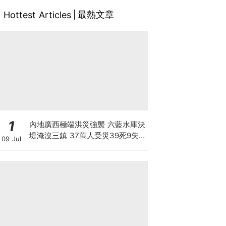
最熱文章
Hottest Articles
1
內地廣西極端洪災強襲 六藍水庫決
堤淹沒三鎮 37萬人受災39死9失
09 Jul
聯 動物園百獸走失 1.6萬頭豬滅頂
毒蛇出逃咬死1人 防洪基建有致命
漏洞？