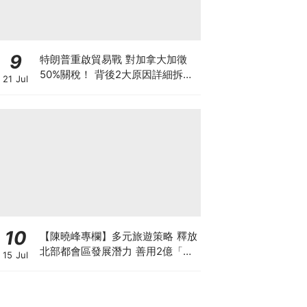
9
特朗普重啟貿易戰 對加拿大加徵
50%關稅！ 背後2大原因詳細拆解
21 Jul
投資者該如何部署？
10
【陳曉峰專欄】多元旅遊策略 釋放
北部都會區發展潛力 善用2億「北
15 Jul
都城鄉共融基金」推動旅遊經濟