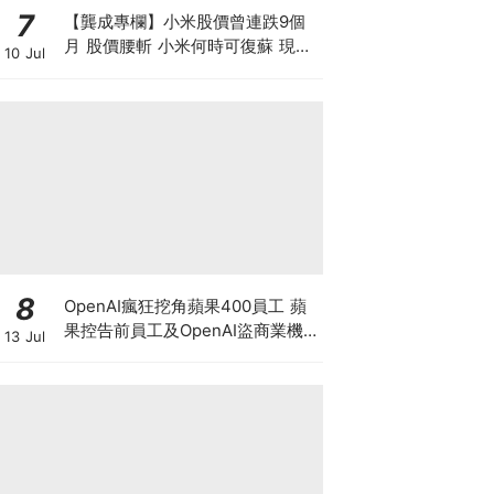
7
【龔成專欄】小米股價曾連跌9個
月 股價腰斬 小米何時可復蘇 現在
10 Jul
是否入市撈底時機？
8
OpenAI瘋狂挖角蘋果400員工 蘋
果控告前員工及OpenAI盜商業機
13 Jul
密 馬斯克暗示奧特曼或遭刑事調
查?