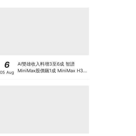
6
AI雙雄收入料增3至6成 智譜
MiniMax股價飆1成 MiniMax H3
05 Aug
影片驚艷 1/3收費挑戰Seedance