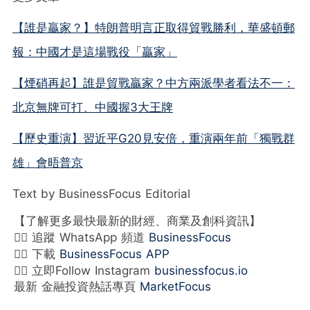
【誰是贏家？】特朗普明言正取得貿戰勝利，華盛頓郵
報：中國才是這場戰役「贏家」
【煙硝再起】誰是貿戰贏家？中方兩派學者看法不一：
北京無牌可打、中國握3大王牌
【歷史重演】習近平G20見安倍，重演兩年前「獨戰群
雄」會晤普京
Text by BusinessFocus Editorial
【了解更多最快最新的財經、商業及創科資訊】
👉🏻 追蹤 WhatsApp 頻道
BusinessFocus
👉🏻 下載
BusinessFocus APP
👉🏻 立即Follow Instagram
businessfocus.io
最新 金融投資熱話專頁
MarketFocus