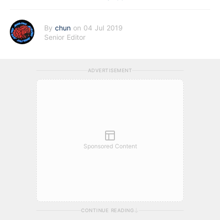
By
chun
on 04 Jul 2019
Senior Editor
ADVERTISEMENT
Sponsored Content
CONTINUE READING