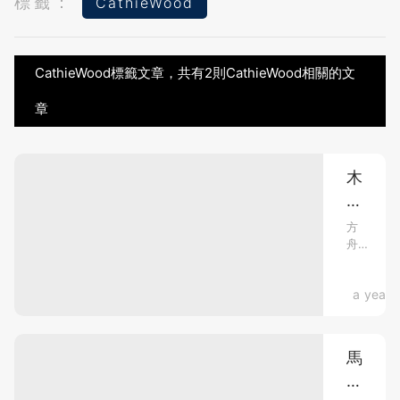
標籤：
CathieWood
CathieWood標籤文章，共有2則CathieWood相關的文
章
木
頭
姐
方
舟
又
投
一
資
預
Tech．Bu
a year 
（ARK
Invest）
測
創
Space
辦
馬
估
人
斯
伍
值
德