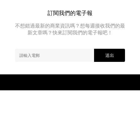
中，
他
訂閱我們的電子報
重
申
不想錯過最新的商業資訊嗎？想每週接收我們的最
了
新文章嗎？快來訂閱我們的電子報吧！
將
繼
續
擔
送出
任
Tesla
首
席
執
行
官
（CEO）..
About
Advertise
Contact Us