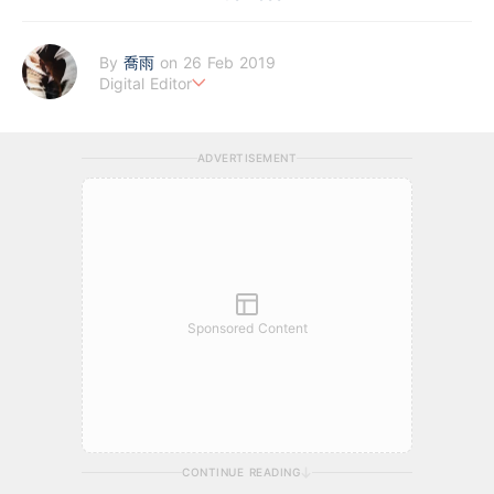
By
喬雨
on 26 Feb 2019
Digital Editor
喜歡以基本分析來評估企業質素，著重投資成長股，謀求以倍計的
回報；專注科技及商業新聞，喜歡訪談創業者，聆聽他們的創業故
ADVERTISEMENT
事。
Sponsored Content
CONTINUE READING