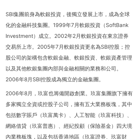
SBI集團前身為軟銀投資，後獨立發展上市，成為全球
化的金融科技集團。1999年
7
月軟銀投資（SoftBank
Investment）成立。2002年
2
月軟銀投資在東京證券
交易所上市。2005年
7
月軟銀投資更名為SBI控股；控
股公司的架構包含軟銀金融、軟銀投資、軟銀資產管理
以及其他軟銀集團內部與金融相關的業務和公司。
2006年
8
月SBI控股成為獨立的金融集團。
2006年8月，
玖富也籌備開啟創業。
玖富集團旗下
擁有
多家獨立全資或控股子公司，擁有五大業務板塊，其中
包括數字賬戶（玖富萬卡）、人工智能（玖富科技）、
網絡借貸（玖富普惠）、經紀投顧（保險基金）四大境
內業務板塊
，
以及包括香港地區（玖富證券、玖富財