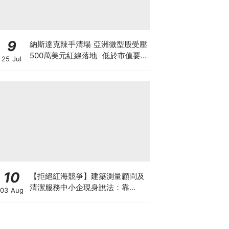
9
納斯達克辣手清場 亞洲微型股受壓
500萬美元紅線落地 低於市值要
25 Jul
求30日即除牌 清場直指亞洲殼股
與「微信女」陷阱
10
【拒絕紅海競爭】建築測量顧問及
清潔服務中小企現身說法：靠
03 Aug
「ESG合規認證」打入大企業供應
鏈