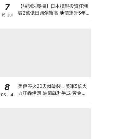
7
【張明珠專欄】日本樓現投資狂潮
破2萬億日圓創新高 地價連升5年
15 Jul
財團431億日圓狂掃心齋橋地標
8
美伊停火20天就破裂！美軍5倍火
力狂轟伊朗 油價飆升半成 黃金曾
08 Jul
失守4100美元，沃什「沉默政策」
恐引發市場不確定性 香港投資者下
半年該怎樣部署？