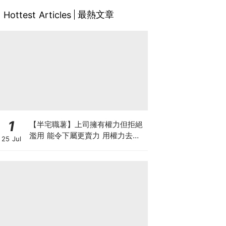
最熱文章
Hottest Articles
1
【半宅職薯】上司擁有權力但拒絕
濫用 能令下屬更賣力 用權力去迫
25 Jul
人服從 雖簡單但得不到民心