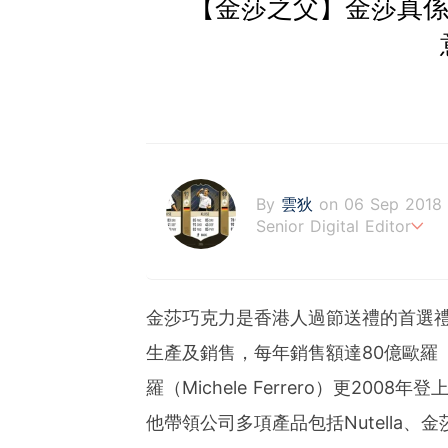
【金莎之父】金莎真係
By
雲狄
on 06 Sep 2018
Senior Digital Editor
江恩理論、週期及宏觀經濟
金莎巧克力是香港人過節送禮的首選禮盒
生產及銷售，每年銷售額達80億歐羅
羅（Michele Ferrero）更20
他帶領公司多項產品包括Nutella、