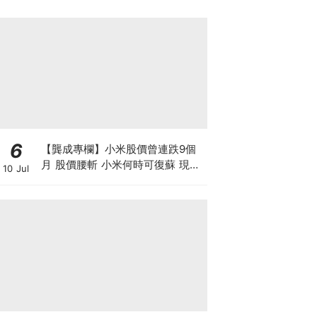
6
【龔成專欄】小米股價曾連跌9個
月 股價腰斬 小米何時可復蘇 現在
10 Jul
是否入市撈底時機？