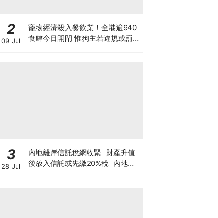
2
寵物經濟殺入餐飲業！全港逾940
食肆今日開閘 惟狗主若違規或罰款
09 Jul
坐監 人寵共融隱藏陷阱？ 上海有
商場後悔並拒絕再讓寵物入食肆？
3
內地離岸信託稅網收緊 財產升值
後放入信託或先繳20%稅 內地富
28 Jul
豪及香港有何影響？