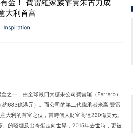
有金！ 費雷羅家族靠賣朱古力成
意大利首富
Inspiration
愛好者，擅寫指數及大、中型股。
之一，由全球最四大糖果公司費雷羅（Ferrero）
（約683億港元）。而公司的第二代繼承者米高·費雷
08年登上意大利的首富之位，當時個人財富高達260億美元。
金莎、的嗒糖及出奇蛋走向世界，2015年去世時，更被