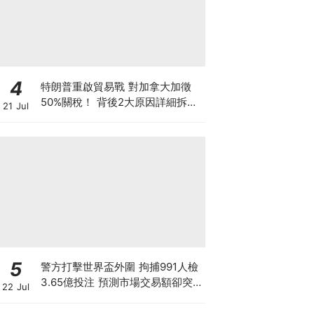
4
特朗普重啟貿易戰 對加拿大加徵
50%關稅！ 背後2大原因詳細拆解
21 Jul
投資者該如何部署？
5
警方打擊世界盃外圍 拘捕991人檢
3.65億投注 預測市場交易額卻突
22 Jul
破3900億！Polymarket冇王管 究
竟誰在改寫賭博定義？