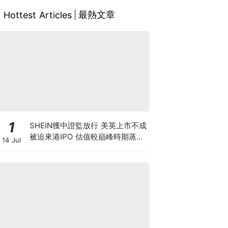
最熱文章
Hottest Articles
1
SHEIN獲中證監放行 美英上市不成
被迫來港IPO 估值較巔峰時期蒸發
14 Jul
6成 難敵監管鐵拳 遭法國1年狂罰
18億元