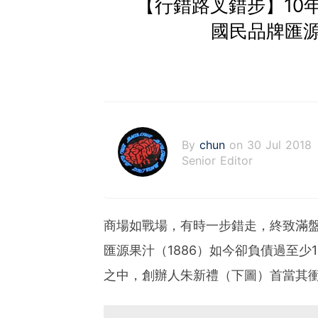
【行錯路叉錯步】10
國民品牌匯
By
chun
on 30 Jul 2018
Senior Editor
商場如戰場，有時一步錯走，終致滿
匯源果汁（1886）如今卻負債過至少
之中，創辦人朱新禮（下圖）首當其