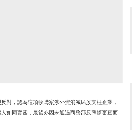
烈反對，認為這項收購案涉外資消滅民族支柱企業，
讓人如同賣國，最後亦因未通過商務部反壟斷審查而