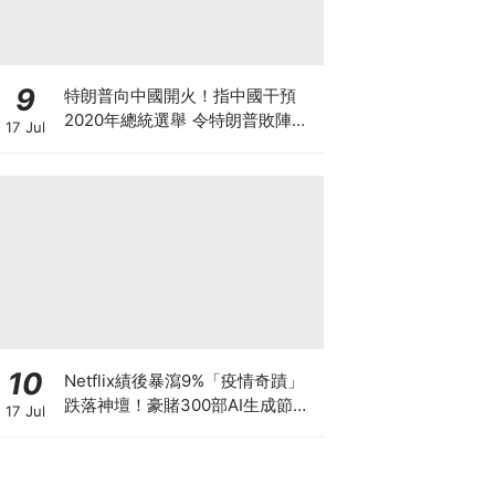
9
特朗普向中國開火！指中國干預
2020年總統選舉 令特朗普敗陣無
17 Jul
法連任總統 中美關係又趨緊張 雙
方制裁戰又要開打？
10
Netflix績後暴瀉9%「疫情奇蹟」
跌落神壇！豪賭300部AI生成節目
17 Jul
低成本內容能否拯救無路可退的
「蟹民」？