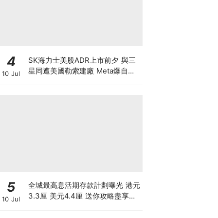
4
SK海力士美股ADR上市前夕 與三
星同遭美國勒索建廠 Meta爆自研
10 Jul
晶片 下年算力翻倍 戲耍全球股民
晶片股強力反彈 半導體狂潮散戶如
何自保？
5
全城最高息活期存款計劃曝光 港元
3.3厘 美元4.4厘 送你攻略盡享高
10 Jul
息