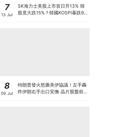
7
SK海力士美股上市首日升13% 韓
股竟大跌15%？韓國KOSPI暴跌9%
13 Jul
觸發熔斷 拆解瑞銀「買美股、沽韓
股」套利策略 7709暴跌逾3成 香
港散戶怎自救？
8
特朗普發火怒撕美伊協議！左手轟
炸伊朗右手出口安撫 晶片股盤前暴
09 Jul
跌後V型反轉 英偉達大漲逾3% 莫
非是華爾街與白宮演的財富大戲？