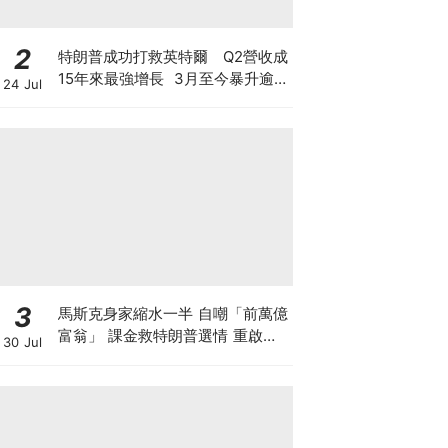
2
特朗普成功打救英特爾 Q2營收成
15年來最強增長 3月至今暴升逾2
24 Jul
倍 揭英特爾翻身原因 現價還值博
嗎？
3
馬斯克身家縮水一半 自嘲「前萬億
富翁」 課金救特朗普選情 重啟超
30 Jul
級政治行動委員會「美國PAC」 豪
賭中期選舉為什麼？