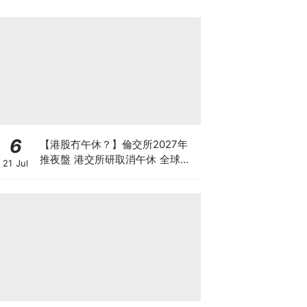
6
【港股冇午休？】倫交所2027年
推夜盤 港交所研取消午休 全球交
21 Jul
易所為何爭奪「全天候交易」？