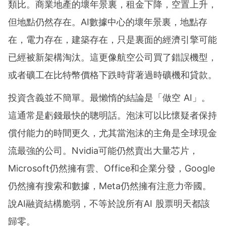
類比。商業地產的壞年景裏，租金下降，空置上升，
但地點仍然存在。AI數據中心的壞年景裏，地點存
在，電力存在，建築存在，只是裏面的經濟引擎可能
已經被新架構淘汰。這更像航空公司買了錯誤機型，
或者礦工在比特幣價格下跌時背著過時礦機和貸款。
投資含義並不簡單。最懶惰的結論是「做空 AI」。
這通常是虧錢最快的聰明話。泡沫可以比懷疑者保持
償付能力的時間更久，尤其當泡沫的主角是全球現金
流最強的公司。Nvidia可能仍然賣出大量芯片，
Microsoft仍然擁有雲、Office和企業分發，Google
仍然擁有搜索和數據，Meta仍然擁有注意力帝國。
說AI融資結構脆弱，不等於說所有AI 股票明天都該
歸零。