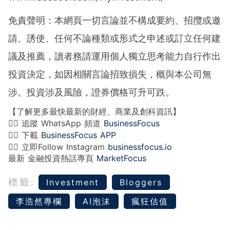
免責聲明：本網頁一切言論並不構成要約、招攬或邀
請、誘使、任何不論種類或形式之申述或訂立任何建
議及推薦，讀者務請運用個人獨立思考能力自行作出
投資決定，如因相關言論招致損失，概與本公司無
涉。投資涉及風險，證券價格可升可跌。
【了解更多最快最新的財經、商業及創科資訊】
👉🏻 追蹤 WhatsApp 頻道
BusinessFocus
👉🏻 下載
BusinessFocus APP
👉🏻 立即Follow Instagram
businessfocus.io
最新 金融投資熱話專頁
MarketFocus
標籤:
Investment
Bloggers
李浩然專欄
AI泡沫
瘋狂估值