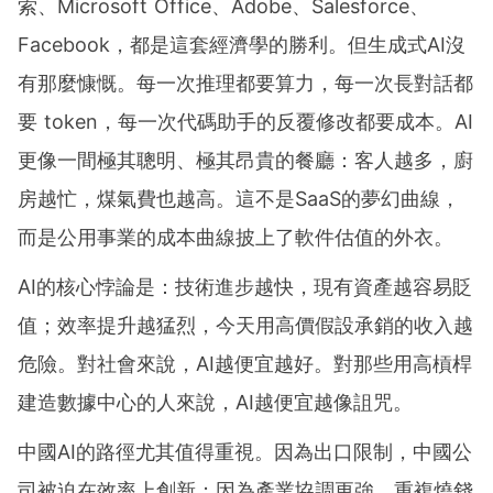
索、Microsoft Office、Adobe、Salesforce、
Facebook，都是這套經濟學的勝利。但生成式AI沒
有那麼慷慨。每一次推理都要算力，每一次長對話都
要 token，每一次代碼助手的反覆修改都要成本。AI
更像一間極其聰明、極其昂貴的餐廳：客人越多，廚
房越忙，煤氣費也越高。這不是SaaS的夢幻曲線，
而是公用事業的成本曲線披上了軟件估值的外衣。
AI的核心悖論是：技術進步越快，現有資產越容易貶
值；效率提升越猛烈，今天用高價假設承銷的收入越
危險。對社會來說，AI越便宜越好。對那些用高槓桿
建造數據中心的人來說，AI越便宜越像詛咒。
中國AI的路徑尤其值得重視。因為出口限制，中國公
司被迫在效率上創新；因為產業協調更強，重複燒錢