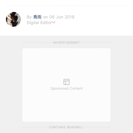
By
喬雨
on 06 Jun 2018
Digital Editor
喜歡以基本分析來評估企業質素，著重投資成長股，謀求以倍計的
回報；專注科技及商業新聞，喜歡訪談創業者，聆聽他們的創業故
ADVERTISEMENT
事。
Sponsored Content
CONTINUE READING