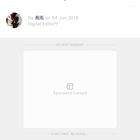
By
喬雨
on 04 Jun 2018
Digital Editor
喜歡以基本分析來評估企業質素，著重投資成長股，謀求以倍計的
回報；專注科技及商業新聞，喜歡訪談創業者，聆聽他們的創業故
ADVERTISEMENT
事。
Sponsored Content
CONTINUE READING