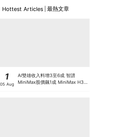
最熱文章
Hottest Articles
1
AI雙雄收入料增3至6成 智譜
MiniMax股價飆1成 MiniMax H3
05 Aug
影片驚艷 1/3收費挑戰Seedance