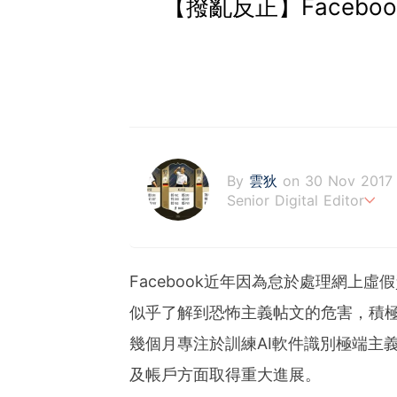
【撥亂反正】Faceb
By
雲狄
on 30 Nov 2017
Senior Digital Editor
江恩理論、週期及宏觀經濟
Facebook近年因為怠於處理網上虛
似乎了解到恐怖主義帖文的危害，積極採
幾個月專注於訓練AI軟件識別極端主
及帳戶方面取得重大進展。