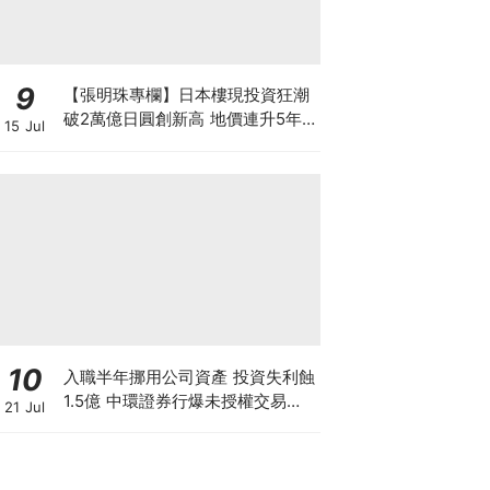
9
【張明珠專欄】日本樓現投資狂潮
破2萬億日圓創新高 地價連升5年
15 Jul
財團431億日圓狂掃心齋橋地標
10
入職半年挪用公司資產 投資失利蝕
1.5億 中環證券行爆未授權交易風
21 Jul
波 26歲投資經理涉盜竊被捕