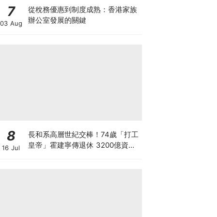
7
從稅務優惠到制度成熟：香港家族
辦公室發展的關鍵
03 Aug
8
長和系高層世紀交棒！74歲「打工
皇帝」霍建寧傳退休 3200億資產
16 Jul
套現後功成身退 李澤鉅班底全面接
掌王國