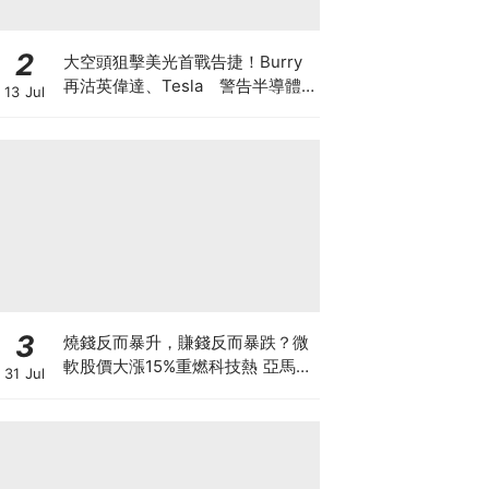
2
大空頭狙擊美光首戰告捷！Burry
再沽英偉達、Tesla 警告半導體
13 Jul
美股恐回調三成 AI牛市見頂還是升
浪中場休息？
3
燒錢反而暴升，賺錢反而暴跌？微
軟股價大漲15%重燃科技熱 亞馬遜
31 Jul
現金流轉負股價升逾1成 蘋果賺大
錢卻大跌8% 華爾街AI估值邏輯徹
底變了