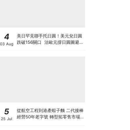
4
美日罕見聯手托日圓！美元兌日圓
跌破156關口 沽歐元撐日圓圖避開
03 Aug
美債危機 日美股爆倉海嘯會否一
觸即發？
5
從航空工程到港產蝦子麵 二代接棒
經營50年老字號 轉型拓零售市場
25 Jul
將香港味道賣至英澳加