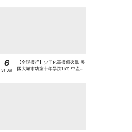
6
【全球樓行】少子化高樓價夾擊 美
國大城市幼童十年暴跌15% 中產家
31 Jul
庭掀避走潮