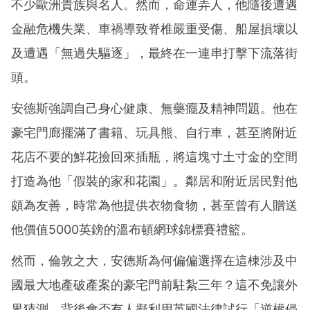
不少歐洲貴族與名人。然而，命運弄人，他隨後遭遇
金融危機失業、車禍導致脊椎嚴重受傷、船屋損壞以
及遭遇「無過失驅逐」，最終在一連串打擊下流落街
頭。
安德斯強調自己身心健康、無藥癮及精神問題。他在
豪宅門廊擺滿了書籍、玩具熊、自行車，甚至將附近
花店不要的鮮花撿回來插瓶，將這塊寸土寸金的空間
打造為他「假裝的家和花園」。鄰居和附近居民對他
頗為友善，時常為他提供衣物食物，甚至曾有人贈送
他價值5000英鎊的溫布頓網球錦標賽禮籃。
然而，倫敦之大，安德斯為何偏偏選擇在這棟涉及中
國最大地產破產案的豪宅門前駐紮三年？這不免讓外
界猜測，背後會否有人擬利用英國法律試行「逆權侵