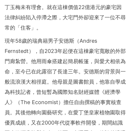
丁玉梅未有理會。就在這棟價值22億港元的豪宅因
法律糾紛陷入停滯之際，大宅門外卻迎來了一位不尋
常的「住客」。
現年58歲的瑞典籍男子安德斯（Andres
Fernstedt），自2023年起便在這棟豪宅寬敞的外部
門廊紮營。他用雨傘搭建起簡易帳篷，與愛犬相依為
命，至今已在此露宿了長達三年。安德斯的背景與一
般流浪漢大相徑庭。他母親是圖書館員，他靠自學成
為科技記者，曾短暫為國際知名財經媒體《經濟學
人》（The Economist）擔任自由撰稿的事實核查
員。其後他轉向園藝研究，在愛丁堡皇家植物園取得
優異成績，又在2000年代從事軟件開發，期間結識