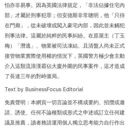
怕亦非易事。因為英國法律規定，「非法佔據住宅內
部」才屬於刑事犯罪；但安德斯非常聰明，他「只待
在門廊」，從未破壞或闖入豪宅內部，因此並未觸犯
刑事法律。這屬於純粹的民事糾紛。在原屋主（丁玉
梅）「潛逃」、物業被司法凍結、且清盤人尚未正式
接管物業實際使用權的情況下，英國警方極少會主動
介入這類流浪漢霸佔大廈外圍的民事案件，這才造成
了長達三年的對峙僵局。
Text by BusinessFocus Editorial
免責聲明：本網頁一切言論並不構成要約、招攬或邀
請、誘使、任何不論種類或形式之申述或訂立任何建
議及推薦，讀者務請運用個人獨立思考能力自行作出