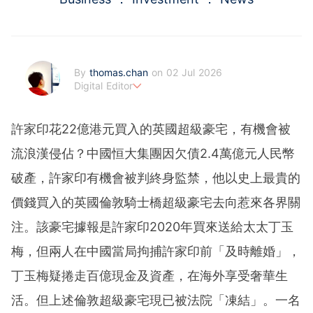
By
thomas.chan
on 02 Jul 2026
Digital Editor
熱愛新聞工作，充滿好奇心。從投資分析、慳家攻略到AI應
用都有濃厚興趣。期望藉著多年以來的工作經驗，為BF這嶄
許家印花22億港元買入的英國超級豪宅，有機會被
新的財經新聞頻道上出一分力。
流浪漢侵佔？中國恒大集團因欠債2.4萬億元人民幣
破產，許家印有機會被判終身監禁，他以史上最貴的
價錢買入的英國倫敦騎士橋超級豪宅去向惹來各界關
注。該豪宅據報是許家印2020年買來送給太太丁玉
梅，但兩人在中國當局拘捕許家印前「及時離婚」，
丁玉梅疑捲走百億現金及資產，在海外享受奢華生
活。但上述倫敦超級豪宅現已被法院「凍結」。一名