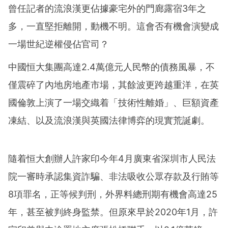
曾任記者的流浪漢更佔據豪宅外的門廊露宿3年之
多，一直堅拒離開，動機不明。這會否有機會演變成
一場世紀逆權侵佔官司？
中國恒大集團高達2.4萬億元人民幣的債務風暴，不
僅震碎了內地房地產市場，其餘波更跨越重洋，在英
國倫敦上演了一場交織着「技術性離婚」、巨額資產
凍結、以及流浪漢與英國法律博弈的現實荒誕劇。
隨着恒大創辦人許家印今年4月廣東省深圳市人民法
院一審時承認集資詐騙、非法吸收公眾存款及行賄等
8項罪名，正等候判刑，外界料總刑期有機會高達25
年，甚至被判終身監禁。但原來早於2020年1月，許