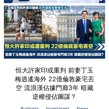
恒大許家印或重判 前妻丁玉
梅逍遙海外 22億倫敦豪宅丟
空 流浪漢佔據門廊3年 暗藏
逆權侵佔圖謀？
Business
Investment
News