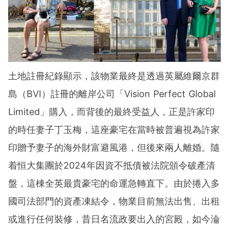
土地註冊紀錄顯示，該物業最終是透過英屬維爾京群
島（BVI）註冊的離岸公司「Vision Perfect Global
Limited」購入，而背後的最終受益人，正是許家印
的時任妻子丁玉梅，這座豪宅在當時被普遍視為許家
印贈予妻子的海外財富避風港，但後來兩人離婚。隨
着恒大集團於2024年因資不抵債被法院頒令破產清
盤，這棟全英最貴豪宅的命運急轉直下。由於捲入多
國司法部門的資產凍結令，物業目前無法出售、出租
或進行任何裝修，昔日名流政要出入的宮殿，如今淪