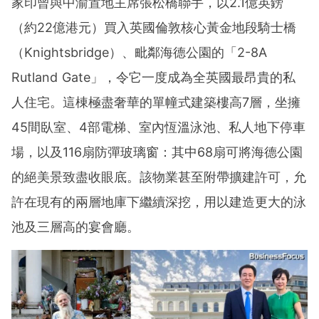
家印曾與中渝置地主席張松橋聯手，以2.1億英鎊
（約22億港元）買入英國倫敦核心黃金地段騎士橋
（Knightsbridge）、毗鄰海德公園的「2-8A
Rutland Gate」，令它一度成為全英國最昂貴的私
人住宅。這棟極盡奢華的單幢式建築樓高7層，坐擁
45間臥室、4部電梯、室內恆溫泳池、私人地下停車
場，以及116扇防彈玻璃窗：其中68扇可將海德公園
的絕美景致盡收眼底。該物業甚至附帶擴建許可，允
許在現有的兩層地庫下繼續深挖，用以建造更大的泳
池及三層高的宴會廳。