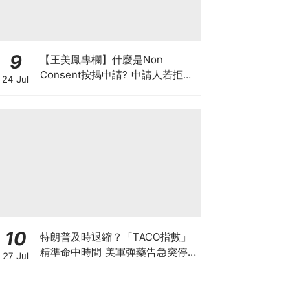
9
【王美鳳專欄】什麼是Non
Consent按揭申請? 申請人若拒披
24 Jul
露現有按揭欠款 是聰明還是不智？
10
特朗普及時退縮？「TACO指數」
精準命中時間 美軍彈藥告急突停火
27 Jul
聯儲局加息大戰週三揭曉