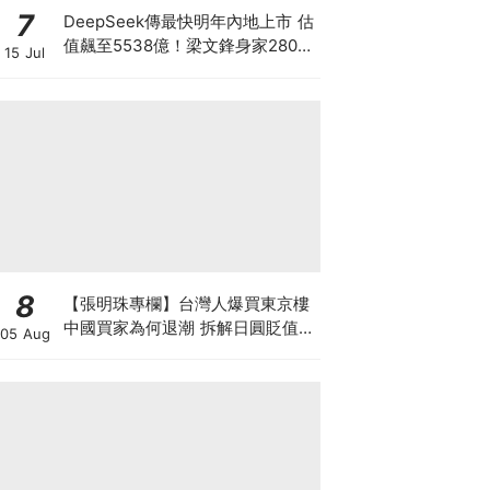
7
DeepSeek傳最快明年內地上市 估
值飆至5538億！梁文鋒身家2800
15 Jul
億成全球AI首富 超越OpenAI與
Anthropic創辦人 從量化天才到AI
模型的神秘王者
8
【張明珠專欄】台灣人爆買東京樓
中國買家為何退潮 拆解日圓貶值與
05 Aug
台海避險的置業狂潮