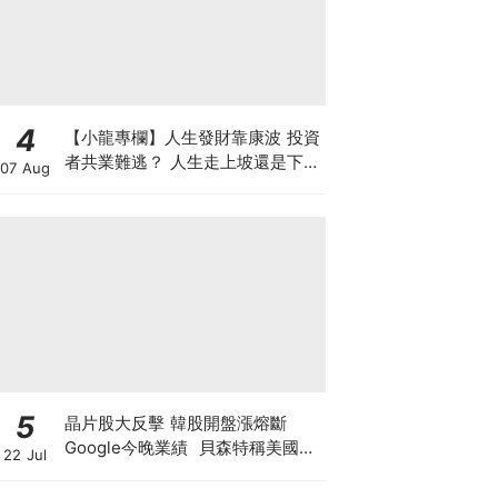
4
【小龍專欄】人生發財靠康波 投資
者共業難逃？ 人生走上坡還是下坡
07 Aug
看你能否捉住時機
5
晶片股大反擊 韓股開盤漲熔斷
Google今晚業績 貝森特稱美國將
22 Jul
掌控全球80%算力 科技股死貓彈定
係洗盤再爆升？