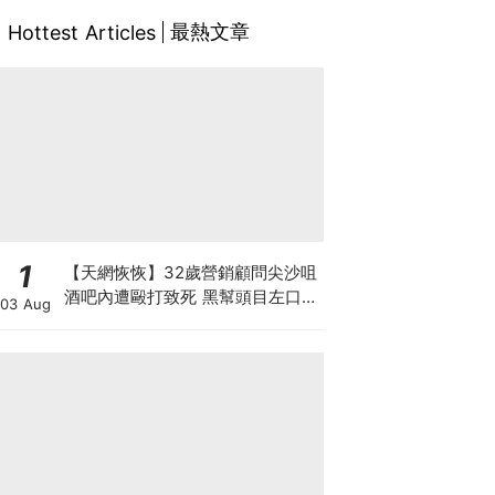
最熱文章
Hottest Articles
1
【天網恢恢】32歲營銷顧問尖沙咀
酒吧內遭毆打致死 黑幫頭目左口落
03 Aug
網 謀殺案累計12人落網 800警員
犁庭掃穴斷黑幫財路