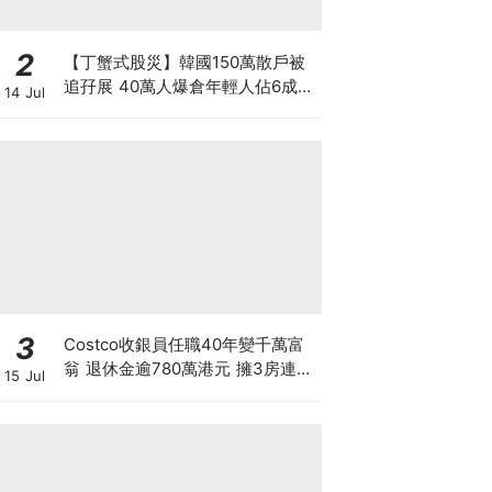
2
【丁蟹式股災】韓國150萬散戶被
追孖展 40萬人爆倉年輕人佔6成
14 Jul
槓桿ETF成導火線 散戶慘輸逾百億
3大原因
3
Costco收銀員任職40年變千萬富
翁 退休金逾780萬港元 擁3房連泳
15 Jul
池大屋 背後暗藏4大秘密