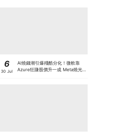
6
AI燒錢潮引爆殘酷分化！微軟靠
Azure狂賺股價升一成 Meta燒光
30 Jul
現金流股價挫一成 蘋果成資本避風
港 市值破5萬億美金封王