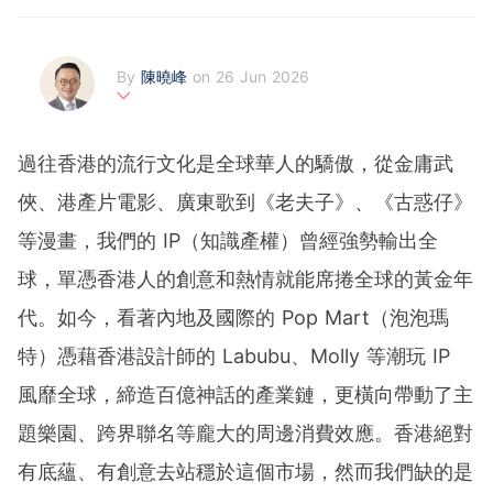
By
陳曉峰
on 26 Jun 2026
陳曉峰 Nick Chan
香港立法會議員 (法律界)
過往香港的流行文化是全球華人的驕傲，從金庸武
全國港區人大代表，執業律師，BBS，MH，JP
俠、港產片電影、廣東歌到《老夫子》、《古惑仔》
具跨界別科技背景的律師視角，長期關注創科、數據治理、
網絡安全及數字經濟的合規與政策發展。善於把技術趨勢與
等漫畫，我們的 IP（知識產權）曾經強勢輸出全
法律框架、商業落地及風險管理結合分析，就人工智能、金
融科技及數字資產等議題提出務實且具前瞻性的觀點，為讀
球，單憑香港人的創意和熱情就能席捲全球的黃金年
者帶來獨特而深遠的見解。
代。如今，看著內地及國際的 Pop Mart（泡泡瑪
特）憑藉香港設計師的 Labubu、Molly 等潮玩 IP
風靡全球，締造百億神話的產業鏈，更橫向帶動了主
題樂園、跨界聯名等龐大的周邊消費效應。香港絕對
有底蘊、有創意去站穩於這個市場，然而我們缺的是