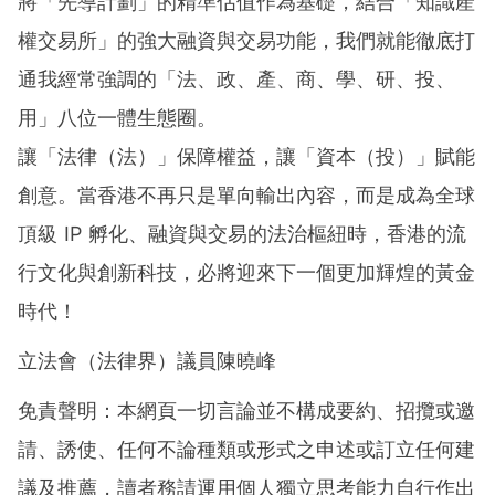
將「先導計劃」的精準估值作為基礎，結合「知識產
權交易所」的強大融資與交易功能，我們就能徹底打
通我經常強調的「法、政、產、商、學、研、投、
用」八位一體生態圈。
讓「法律（法）」保障權益，讓「資本（投）」賦能
創意。當香港不再只是單向輸出內容，而是成為全球
頂級 IP 孵化、融資與交易的法治樞紐時，香港的流
行文化與創新科技，必將迎來下一個更加輝煌的黃金
時代！
立法會（法律界）議員陳曉峰
免責聲明：本網頁一切言論並不構成要約、招攬或邀
請、誘使、任何不論種類或形式之申述或訂立任何建
議及推薦，讀者務請運用個人獨立思考能力自行作出