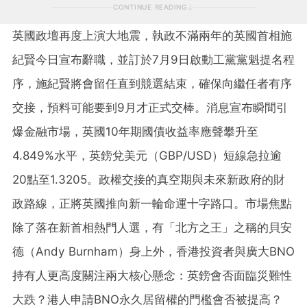
CONTINUE READING
英國政壇再度上演大地震，執政不滿兩年的英國首相施
紀賢今日宣布辭職，並訂於7月9日啟動工黨黨魁提名程
序，施紀賢將會留任直到競選結束，確保向繼任者有序
交接，預料可能要到9月才正式交棒。消息宣布瞬間引
爆金融市場，英國10年期國債收益率應聲攀升至
4.849%水平，英鎊兌美元（GBP/USD）短線急拉逾
20點至1.3205。政權交接的真空期與未來新政府的財
政路線，正將英國推向新一輪命運十字路口。市場焦點
除了落在新首相熱門人選，有「北方之王」之稱的貝安
德（Andy Burnham）身上外，香港投資者與廣大BNO
持有人更高度關注兩大核心懸念：英鎊會否面臨災難性
大跌？港人申請BNO永久居留權的門檻會否被提高？