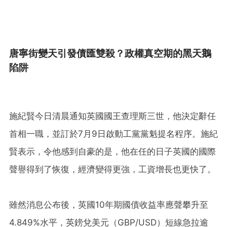
唐寧街變天引發債匯雙殺？政權真空期的黑天鵝
陷阱
施紀賢今日清晨通知英國國王查理斯三世，他決定辭任
首相一職，並訂於7月9日啟動工黨黨魁提名程序。施紀
賢表示，令他感到自豪的是，他在任的日子英國的國際
聲譽得到了恢復，經濟變得更強，工資增長也更快了。
雖然消息公布後，英國10年期國債收益率應聲攀升至
4.849%水平，英鎊兌美元（GBP/USD）短線急拉逾