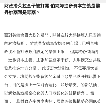
財政潘朵拉盒子被打開 伯納姆進步資本主義是靈
丹妙藥還是毒藥？
面對英鎊會否大跌的疑問，關鍵在於大熱接班人貝安德
的經濟藍圖 。雖然貝安德為安撫金融市場，已明言執
政後不會打破政府設定的舉債上限 ，但其核心倡議的
「進步資本主義」主張加強國家干預、大舉擴充公共服
務及推進地方分權 。此等宏大計劃無一不需要龐大資
金支撐。坊間甚至指背後的金融巨頭早已默許施紀賢下
台，目的是換上一個能合理化「印鈔增支」的新領袖，
以解救製造業空心化與人口老齡化的結構積弊 。然
而，一旦財政赤字再度失控，國際評級機構勢必調低英