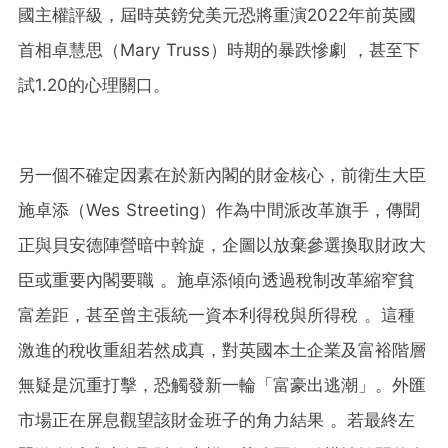
國主權評級，屆時英鎊兌美元恐將重演2022年前英國
首相卓慧思（Mary Truss）時期的暴跌慘劇 ，甚至下
試1.20的心理關口。
另一個不確定因素在於新內閣的財金核心，前衛生大臣
施卓添（Wes Streeting）作為中間派改革旗手，傳聞
正與貝安德陣營暗中斡旋，企圖以放棄參選換取財政大
臣或重要內閣要職 。施卓添傾向透過稅制改革縮窄貧
富差距，甚至曾主張統一資本利得稅與所得稅 。這種
激進的稅收重組若然成真，對英國本土企業及富裕階層
無疑是沉重打擊，恐觸發新一輪「富豪出逃潮」。外匯
市場正在屏息觀望該財金班子的角力結果 。若最終左