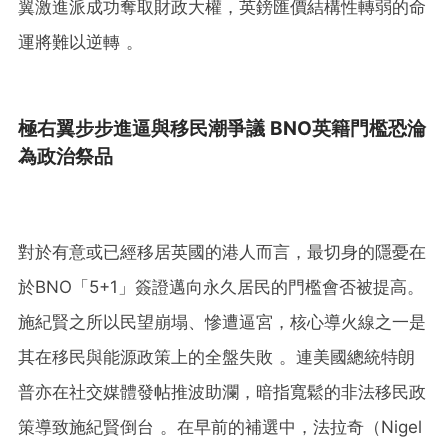
翼激進派成功奪取財政大權，英鎊匯價結構性轉弱的命
運將難以逆轉 。
極右翼步步進逼與移民潮爭議 BNO英籍門檻恐淪
為政治祭品
對於有意或已經移居英國的港人而言，最切身的隱憂在
於BNO「5+1」簽證邁向永久居民的門檻會否被提高。
施紀賢之所以民望崩塌、慘遭逼宮，核心導火線之一是
其在移民與能源政策上的全盤失敗 。連美國總統特朗
普亦在社交媒體發帖推波助瀾，暗指寬鬆的非法移民政
策導致施紀賢倒台 。在早前的補選中，法拉奇（Nigel