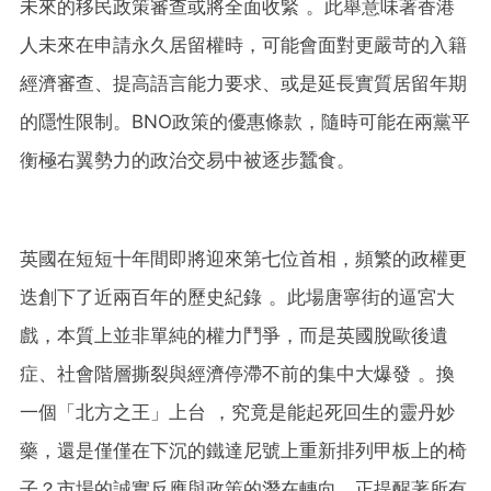
未來的移民政策審查或將全面收緊 。此舉意味著香港
人未來在申請永久居留權時，可能會面對更嚴苛的入籍
經濟審查、提高語言能力要求、或是延長實質居留年期
的隱性限制。BNO政策的優惠條款，隨時可能在兩黨平
衡極右翼勢力的政治交易中被逐步蠶食。
英國在短短十年間即將迎來第七位首相，頻繁的政權更
迭創下了近兩百年的歷史紀錄 。此場唐寧街的逼宮大
戲，本質上並非單純的權力鬥爭，而是英國脫歐後遺
症、社會階層撕裂與經濟停滯不前的集中大爆發 。換
一個「北方之王」上台 ，究竟是能起死回生的靈丹妙
藥，還是僅僅在下沉的鐵達尼號上重新排列甲板上的椅
子？市場的誠實反應與政策的潛在轉向，正提醒著所有