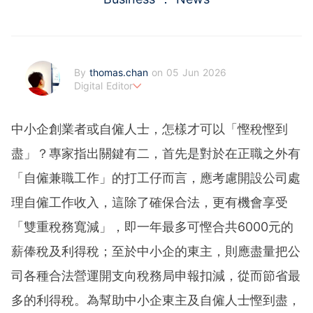
By
thomas.chan
on 05 Jun 2026
Digital Editor
熱愛新聞工作，充滿好奇心。從投資分析、慳家攻略到AI應
用都有濃厚興趣。期望藉著多年以來的工作經驗，為BF這嶄
中小企創業者或自僱人士，怎樣才可以「慳稅慳到
新的財經新聞頻道上出一分力。
盡」？專家指出關鍵有二，首先是對於在正職之外有
「自僱兼職工作」的打工仔而言，應考慮開設公司處
理自僱工作收入，這除了確保合法，更有機會享受
「雙重稅務寬減」，即一年最多可慳合共6000元的
薪俸稅及利得稅；至於中小企的東主，則應盡量把公
司各種合法營運開支向稅務局申報扣減，從而節省最
多的利得稅。為幫助中小企東主及自僱人士慳到盡，