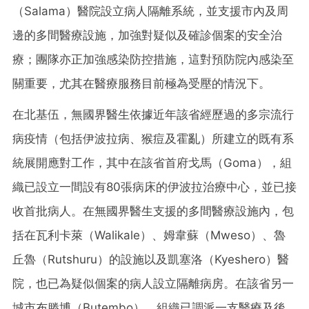
（Salama）醫院設立病人隔離系統，並支援市內及周
邊的多間醫療設施，加強對疑似及確診個案的安全治
療；團隊亦正加強感染防控措施，這對預防院內感染至
關重要，尤其在醫療服務目前極為受壓的情況下。
在北基伍，無國界醫生依據近年該省經歷過的多宗流行
病疫情（包括伊波拉病、猴痘及霍亂）所建立的既有系
統展開應對工作，其中在該省首府戈馬（Goma），組
織已設立一間設有80張病床的伊波拉治療中心，並已接
收首批病人。在無國界醫生支援的多間醫療設施內，包
括在瓦利卡萊（Walikale）、姆韋蘇（Mweso）、魯
丘魯（Rutshuru）的設施以及凱塞洛（Kyeshero）醫
院，也已為疑似個案的病人設立隔離病房。在該省另一
城市布滕博（Butembo），組織已調派一支醫療及後