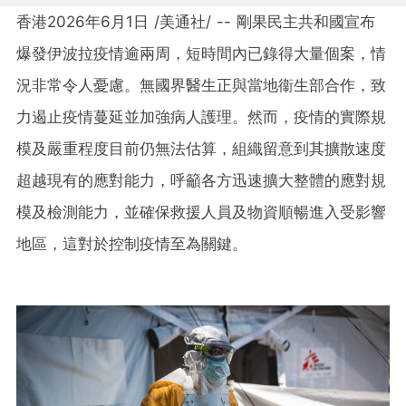
香港
2026年6月1日
/美通社/ -- 剛果民主共和國宣布
爆發伊波拉疫情逾兩周，短時間內已錄得大量個案，情
況非常令人憂慮。無國界醫生正與當地衞生部合作，致
力遏止疫情蔓延並加強病人護理。然而，疫情的實際規
模及嚴重程度目前仍無法估算，組織留意到其擴散速度
超越現有的應對能力，呼籲各方迅速擴大整體的應對規
模及檢測能力，並確保救援人員及物資順暢進入受影響
地區，這對於控制疫情至為關鍵。