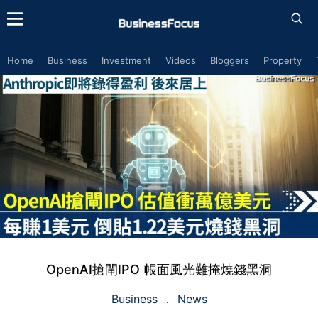
Home
Business
Investment
Videos
Bloggers
Property
OpenAI搶閘IPO 帳面風光難掩燒錢黑洞
Business
News