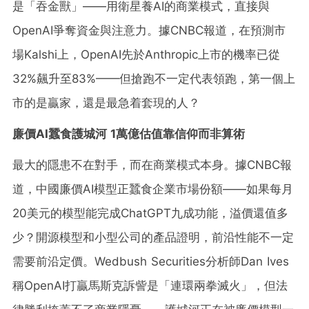
是「吞金獸」——用衛星養AI的商業模式，直接與
OpenAI爭奪資金與注意力。據CNBC報道，在預測市
場Kalshi上，OpenAI先於Anthropic上市的機率已從
32%飆升至83%——但搶跑不一定代表領跑，第一個上
市的是贏家，還是最急着套現的人？
廉價AI蠶食護城河 1萬億估值靠信仰而非算術
最大的隱患不在對手，而在商業模式本身。據CNBC報
道，中國廉價AI模型正蠶食企業市場份額——如果每月
20美元的模型能完成ChatGPT九成功能，溢價還值多
少？開源模型和小型公司的產品證明，前沿性能不一定
需要前沿定價。Wedbush Securities分析師Dan Ives
稱OpenAI打贏馬斯克訴訾是「連環兩拳滅火」，但法