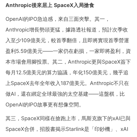
Anthropic後來居上 SpaceX入局搶食
OpenAI的IPO急迫感，來自三面夾擊。其一，
Anthropic增長勢頭更猛，據路透社報道，預計次季收
入至少109億美元，較首季翻倍，且即將實現首季營運
盈利5.59億美元——一家仍在虧損，一家即將盈利，資
本市場會用腳投票。其二，Anthropic更與SpaceX簽下
每月12.5億美元的算力協議，年化150億美元，幾乎追
上SpaceX去年全年收入187億美元。Anthropic不只在
做AI，還在綁定全球最強的太空基建——這盤棋，比
OpenAI的IPO故事更有想像空間。
其三，SpaceX同樣在搶跑上市，馬斯克旗下的xAI已與
SpaceX合併，招股書揭示Starlink是「印鈔機」、xAI