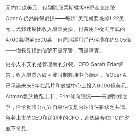
元約10億美元。但剔除股票期權等非現金支出後，
OpenAI仍然錄得虧損——每賺1美元就要燒掉1.22美
元，燒錢速度比收入增長更快。付費用戶從去年底的
4700萬增至5500萬，但周活躍用戶已停滯在約9.05億
——增長見頂的信號不是預警，而是事實。
更令人不安的是管理層的分裂。CFO Sarah Friar警
告，收入增長放緩可能限制數據中心擴建，而OpenAI
已承諾未來5年在晶片和數據中心上投入6000億美元。
Altman急於搶跑上市，Friar傾向謹慎——高層路線之
爭，恰恰反映公司對自身估值是否站得住腳缺乏共識。
急着上市的CEO和踩剎車的CFO，這個組合在IPO前夕
並不常見。