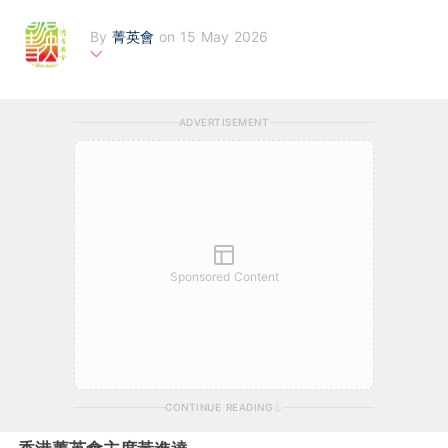
By
菁英會
on 15 May 2026
香港菁英會成立於2007 年，設有工商發展、文化藝術、公關傳
訊、內地事務、地產、社會民生及政治、金融、國際事務、專業服
ADVERTISEMENT
務、教育、創新科技、菁英幗聚、會員事務、學生事務、公益事
務、青年宿舍以及體育十七個研究會及委員會。
Sponsored Content
CONTINUE READING