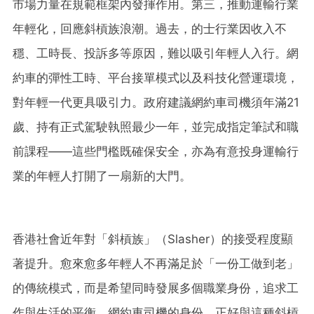
市場力量在規範框架內發揮作用。第三，推動運輸行業
年輕化，回應斜槓族浪潮。過去，的士行業因收入不
穩、工時長、投訴多等原因，難以吸引年輕人入行。網
約車的彈性工時、平台接單模式以及科技化營運環境，
對年輕一代更具吸引力。政府建議網約車司機須年滿21
歲、持有正式駕駛執照最少一年，並完成指定筆試和職
前課程——這些門檻既確保安全，亦為有意投身運輸行
業的年輕人打開了一扇新的大門。
香港社會近年對「斜槓族」（Slasher）的接受程度顯
著提升。愈來愈多年輕人不再滿足於「一份工做到老」
的傳統模式，而是希望同時發展多個職業身份，追求工
作與生活的平衡。網約車司機的身份，正好與這種斜槓