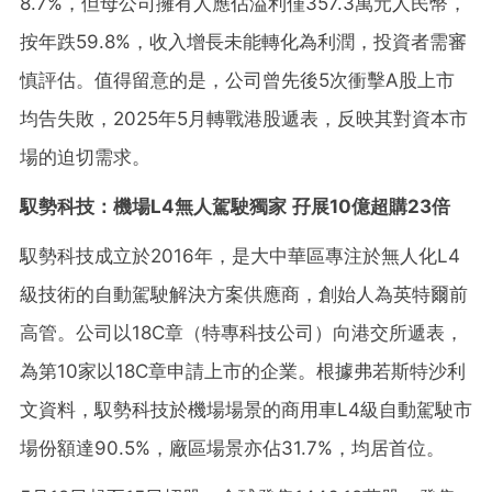
8.7%，但母公司擁有人應佔溢利僅357.3萬元人民幣，
按年跌59.8%，收入增長未能轉化為利潤，投資者需審
慎評估。值得留意的是，公司曾先後5次衝擊A股上市
均告失敗，2025年5月轉戰港股遞表，反映其對資本市
場的迫切需求。
馭勢科技：機場L4無人駕駛獨家 孖展10億超購23倍
馭勢科技成立於2016年，是大中華區專注於無人化L4
級技術的自動駕駛解決方案供應商，創始人為英特爾前
高管。公司以18C章（特專科技公司）向港交所遞表，
為第10家以18C章申請上市的企業。根據弗若斯特沙利
文資料，馭勢科技於機場場景的商用車L4級自動駕駛市
場份額達90.5%，廠區場景亦佔31.7%，均居首位。