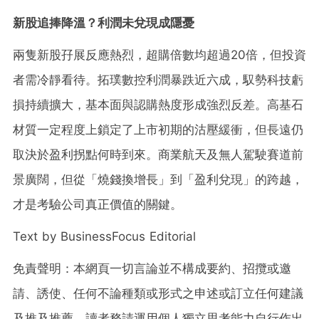
新股追捧降溫？利潤未兌現成隱憂
兩隻新股孖展反應熱烈，超購倍數均超過20倍，但投資
者需冷靜看待。拓璞數控利潤暴跌近六成，馭勢科技虧
損持續擴大，基本面與認購熱度形成強烈反差。高基石
材質一定程度上鎖定了上市初期的沽壓緩衝，但長遠仍
取決於盈利拐點何時到來。商業航天及無人駕駛賽道前
景廣闊，但從「燒錢換增長」到「盈利兌現」的跨越，
才是考驗公司真正價值的關鍵。
Text by BusinessFocus Editorial
免責聲明：本網頁一切言論並不構成要約、招攬或邀
請、誘使、任何不論種類或形式之申述或訂立任何建議
及推及推薦，讀者務請運用個人獨立思考能力自行作出