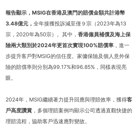
報告顯示，
MSIG
在香港及澳門的賠償金額共計港幣
3.48
億元，
全年接獲投訴減至僅９宗（2023年為13
宗，2020年為50宗）。其中，
香港僱員補償及海上保
險兩大類別於
2024
年更首次實現
100%
賠償率
，進一
步提升客戶對MSIG的信任度。家傭保險及個人意外保
險的賠償率則分別為99.17%和96.85%，同樣表現亮
眼。
2024年，MSIG繼續著力提升回應與理賠效率，獲得
客
戶高度讚賞
，多個理賠案例均顯示公司透過直觀快捷的
理賠流程，協助客戶迅速應對變故。