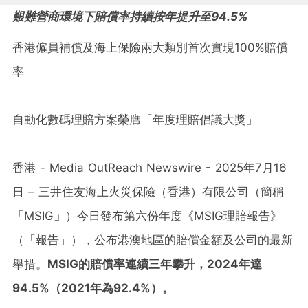
艱難營商環境下賠償率持續按年提升至94.5%
香港僱員補償及海上保險兩大類別首次實現100%賠償
率
自動化數碼理賠方案榮膺「年度理賠倡議大獎」
香港 - Media OutReach Newswire - 2025年7月16
日 – 三井住友海上火災保險（香港）有限公司（簡稱
「MSIG
」
）今日發布第六份年度《MSIG理賠報告》
（「報告」），公布港澳地區的賠償金額及公司的最新
舉措。
MSIG
的賠償率連續三年攀升，
2024
年達
94.5%
（
2021
年為
92.4%
）。