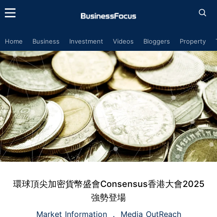
Home
Business
Investment
Videos
Bloggers
Property
環球頂尖加密貨幣盛會Consensus香港大會2025
強勢登場
Market Information
Media OutReach